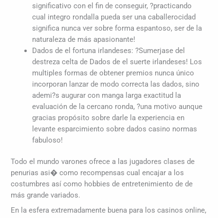
significativo con el fin de conseguir, ?practicando
cual integro rondalla pueda ser una caballerocidad
significa nunca ver sobre forma espantoso, ser de la
naturaleza de más apasionante!
Dados de el fortuna irlandeses: ?Sumerjase del
destreza celta de Dados de el suerte irlandeses! Los
multiples formas de obtener premios nunca único
incorporan lanzar de modo correcta las dados, sino
ademi?s augurar con manga larga exactitud la
evaluación de la cercano ronda, ?una motivo aunque
gracias propósito sobre darle la experiencia en
levante esparcimiento sobre dados casino normas
fabuloso!
Todo el mundo varones ofrece a las jugadores clases de
penurias asi� como recompensas cual encajar a los
costumbres así­ como hobbies de entretenimiento de de
más grande variados.
En la esfera extremadamente buena para los casinos online,