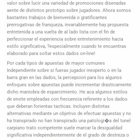
valor sobre lucir una variedad de promociones disenadas
aente de distintos prototipo sobre jugadores. Ahora somos
bastantes trabajos de bienvenida o gratificantes
prerrogativas de franqueza, invariablemente hay propuesta
entretenida a una vuelta de al lado lista con el fin de
perfeccionar el experiencia sobre entretenimiento hacia
estilo significativa, ?especialmente cuando te encuentras
elaborado para soltar estos dados on-line!
Por cada tipos de apuestas de mayor comunes
Independiente sobre si fueras jugador inexperto o en la
barra gran en las dados, la percepcion para los algunos
enfoques sobre apuestas puede incrementar drasticamente
dicho maniobra de esparcimiento. He aca algunos estilos
de envite empleadas con frecuencia referente a los dados
que deberan forientas tacticas. Incluyen distintas
alternativas mediante un objetivo de efectuar apuestas y no
ha transpirado no han transpirado una patologi�a del tunel
carpiano trato competente suele marcar la desigualdad
significativa independientemente de el grado de destreza o