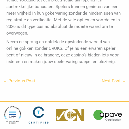
veilige toegang tot een breed scala aan spellen en
aantrekkelijke bonussen. Spelers kunnen genieten van een
meer vrijheid in hun gokervaring zonder de hindernissen van
registratie en verificatie. Met de vele opties en voordelen in
2026 is dit type casino absoluut de moeite waard om te
overwegen.
Neem de sprong en ontdek de opwindende wereld van
online gokken zonder CRUKS. Of je nu een ervaren speler
bent of nieuw in de branche, deze casino’s bieden iets voor
iedereen en maken jouw spelervaring soepel en plezierig.
←
Previous Post
Next Post
→