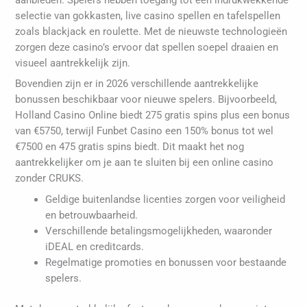
aanbieden. Spelers hebben toegang tot een indrukwekkende
selectie van gokkasten, live casino spellen en tafelspellen
zoals blackjack en roulette. Met de nieuwste technologieën
zorgen deze casino’s ervoor dat spellen soepel draaien en
visueel aantrekkelijk zijn.
Bovendien zijn er in 2026 verschillende aantrekkelijke
bonussen beschikbaar voor nieuwe spelers. Bijvoorbeeld,
Holland Casino Online biedt 275 gratis spins plus een bonus
van €5750, terwijl Funbet Casino een 150% bonus tot wel
€7500 en 475 gratis spins biedt. Dit maakt het nog
aantrekkelijker om je aan te sluiten bij een online casino
zonder CRUKS.
Geldige buitenlandse licenties zorgen voor veiligheid
en betrouwbaarheid.
Verschillende betalingsmogelijkheden, waaronder
iDEAL en creditcards.
Regelmatige promoties en bonussen voor bestaande
spelers.