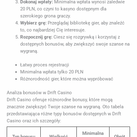
Dokonaj wpłaty:
Minimalna wpłata wynosi zaledwie
20 PLN, co czyni to kasyno dostępnym dla
szerokiego grona graczy.
Wybierz grę:
Przeglądaj bibliotekę gier, aby znaleźć
to, co najbardziej Cię interesuje.
Rozpocznij grę:
Ciesz się rozgrywką i korzystaj z
dostępnych bonusów, aby zwiększyć swoje szanse na
wygraną.
Łatwy proces rejestracji
Minimalna wpłata tylko 20 PLN
Różnorodność gier, które można wypróbować
Analiza bonusów w Drift Casino
Drift Casino oferuje różnorodne bonusy, które mogą
znacznie zwiększyć Twoje szanse na wygraną. Oto tabela
przedstawiająca różne typy bonusów dostępnych w Drift
Casino oraz ich szczegóły:
Minimalna
Typ bonusu
Wielkość
Obrót