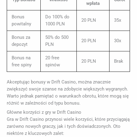
wpłata
Bonus
Do 100% do
20 PLN
35x
powitalny
1000 PLN
Bonus za
50% do 500
20 PLN
30x
depozyt
PLN
Bonus na
20 free
20 PLN
Brak
free spiny
spinów
Akceptując bonusy w Drift Casino, można znacznie
zwiększyć swoje szanse na zdobycie większych wygranych.
Warto jednak pamiętać o warunkach obrotu, które mogą się
różnić w zależności od typu bonusu.
Główne korzyści z gry w Drift Casino
Gra w Drift Casino przynosi wiele korzyści, które przyciągają
zarówno nowych graczy, jak i tych doświadczonych. Oto
niektóre z kluczowych zalet: