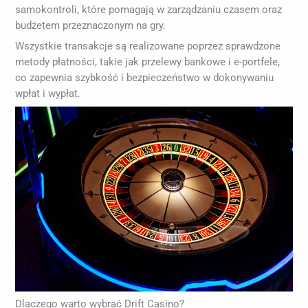
samokontroli, które pomagają w zarządzaniu czasem oraz
budżetem przeznaczonym na gry.
Wszystkie transakcje są realizowane poprzez sprawdzone
metody płatności, takie jak przelewy bankowe i e-portfele,
co zapewnia szybkość i bezpieczeństwo w dokonywaniu
wpłat i wypłat.
Dlaczego warto wybrać Drift Casino?