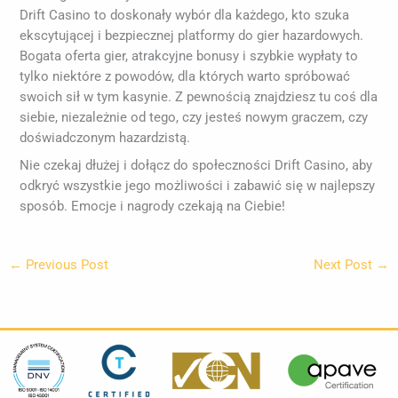
Drift Casino to doskonały wybór dla każdego, kto szuka
ekscytującej i bezpiecznej platformy do gier hazardowych.
Bogata oferta gier, atrakcyjne bonusy i szybkie wypłaty to
tylko niektóre z powodów, dla których warto spróbować
swoich sił w tym kasynie. Z pewnością znajdziesz tu coś dla
siebie, niezależnie od tego, czy jesteś nowym graczem, czy
doświadczonym hazardzistą.
Nie czekaj dłużej i dołącz do społeczności Drift Casino, aby
odkryć wszystkie jego możliwości i zabawić się w najlepszy
sposób. Emocje i nagrody czekają na Ciebie!
←
Previous Post
Next Post
→