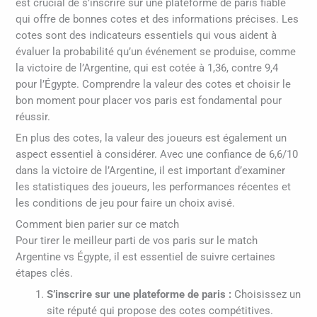
est crucial de s’inscrire sur une plateforme de paris fiable
qui offre de bonnes cotes et des informations précises. Les
cotes sont des indicateurs essentiels qui vous aident à
évaluer la probabilité qu’un événement se produise, comme
la victoire de l’Argentine, qui est cotée à 1,36, contre 9,4
pour l’Égypte. Comprendre la valeur des cotes et choisir le
bon moment pour placer vos paris est fondamental pour
réussir.
En plus des cotes, la valeur des joueurs est également un
aspect essentiel à considérer. Avec une confiance de 6,6/10
dans la victoire de l’Argentine, il est important d’examiner
les statistiques des joueurs, les performances récentes et
les conditions de jeu pour faire un choix avisé.
Comment bien parier sur ce match
Pour tirer le meilleur parti de vos paris sur le match
Argentine vs Égypte, il est essentiel de suivre certaines
étapes clés.
S’inscrire sur une plateforme de paris :
Choisissez un
site réputé qui propose des cotes compétitives.