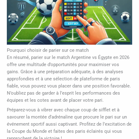
Pourquoi choisir de parier sur ce match
En résumé, parier sur le match Argentine vs Égypte en 2026
offre une multitude d’opportunités pour maximiser vos
gains. Grâce à une préparation adéquate, à des analyses
approfondies et à une sélection de plateforme de paris
fiable, vous pouvez vous placer dans une position favorable.
N’oubliez pas de garder à l’esprit les performances des
équipes et les cotes avant de placer votre pari.
Préparez-vous à vibrer avec chaque coup de sifflet et à
savourer la montée d’adrénaline que procure le pari sur un
événement sportif aussi captivant. Profitez de l’excitation de
la Coupe du Monde et faites des paris éclairés qui vous
rapprochent de la victoire !