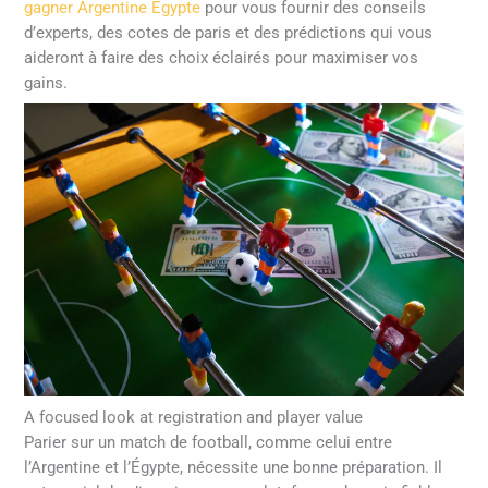
gagner Argentine Égypte
pour vous fournir des conseils
d’experts, des cotes de paris et des prédictions qui vous
aideront à faire des choix éclairés pour maximiser vos
gains.
A focused look at registration and player value
Parier sur un match de football, comme celui entre
l’Argentine et l’Égypte, nécessite une bonne préparation. Il