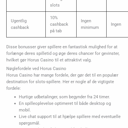
slots
10%
Ugentlig
Ingen
cashback
Ingen
cashback
minimum
på tab
Disse bonusser giver spillere en fantastisk mulighed for at
forlænge deres spilletid og øge deres chancer for gevinster,
hvilket gør Horus Casino til et attraktivt valg.
Nøglefordele ved Horus Casino
Horus Casino har mange fordele, der gør det til en populær
destination for slots-spillere. Her er nogle af de vigtigste
fordele:
Hurtige udbetalinger, som begynder fra 24 timer.
En spilleoplevelse optimeret til både desktop og
mobil.
Live chat support til at hjælpe spillere med eventuelle
spørgsmål.