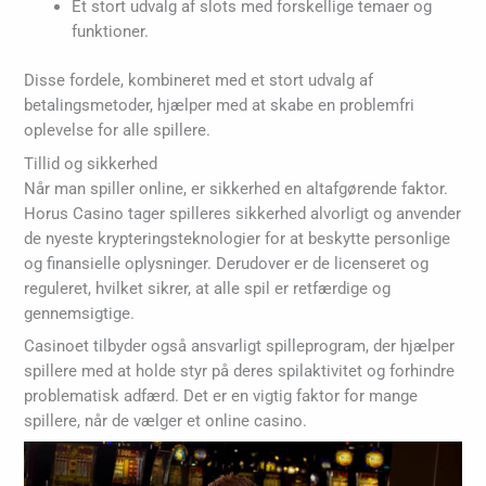
Et stort udvalg af slots med forskellige temaer og
funktioner.
Disse fordele, kombineret med et stort udvalg af
betalingsmetoder, hjælper med at skabe en problemfri
oplevelse for alle spillere.
Tillid og sikkerhed
Når man spiller online, er sikkerhed en altafgørende faktor.
Horus Casino tager spilleres sikkerhed alvorligt og anvender
de nyeste krypteringsteknologier for at beskytte personlige
og finansielle oplysninger. Derudover er de licenseret og
reguleret, hvilket sikrer, at alle spil er retfærdige og
gennemsigtige.
Casinoet tilbyder også ansvarligt spilleprogram, der hjælper
spillere med at holde styr på deres spilaktivitet og forhindre
problematisk adfærd. Det er en vigtig faktor for mange
spillere, når de vælger et online casino.