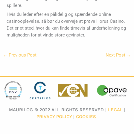
spillere.
Hvis du leder efter en pålidelig og spændende online
casinooplevelse, så bør du overveje at prøve Horus Casino.
Det er et sted, hvor du kan finde timevis af underholdning og
muligheden for at vinde store gevinster.
←
Previous Post
Next Post
→
MAURILOG © 2022 ALL RIGHTS RESERVED |
LEGAL
|
PRIVACY POLICY
|
COOKIES
​