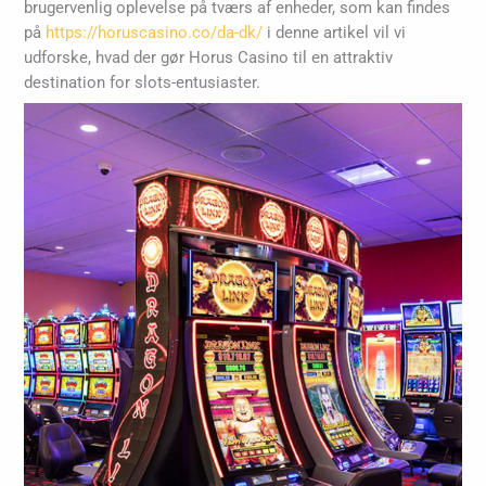
brugervenlig oplevelse på tværs af enheder, som kan findes
på
https://horuscasino.co/da-dk/
i denne artikel vil vi
udforske, hvad der gør Horus Casino til en attraktiv
destination for slots-entusiaster.