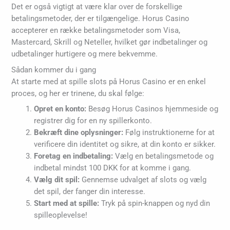
Det er også vigtigt at være klar over de forskellige
betalingsmetoder, der er tilgængelige. Horus Casino
accepterer en række betalingsmetoder som Visa,
Mastercard, Skrill og Neteller, hvilket gør indbetalinger og
udbetalinger hurtigere og mere bekvemme.
Sådan kommer du i gang
At starte med at spille slots på Horus Casino er en enkel
proces, og her er trinene, du skal følge:
Opret en konto:
Besøg Horus Casinos hjemmeside og
registrer dig for en ny spillerkonto.
Bekræft dine oplysninger:
Følg instruktionerne for at
verificere din identitet og sikre, at din konto er sikker.
Foretag en indbetaling:
Vælg en betalingsmetode og
indbetal mindst 100 DKK for at komme i gang.
Vælg dit spil:
Gennemse udvalget af slots og vælg
det spil, der fanger din interesse.
Start med at spille:
Tryk på spin-knappen og nyd din
spilleoplevelse!