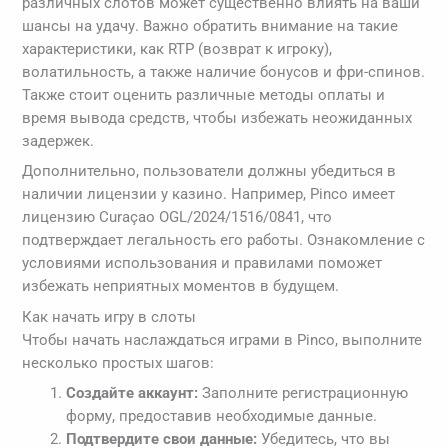
различных слотов может существенно влиять на ваши
шансы на удачу. Важно обратить внимание на такие
характеристики, как RTP (возврат к игроку),
волатильность, а также наличие бонусов и фри-спинов.
Также стоит оценить различные методы оплаты и
время вывода средств, чтобы избежать неожиданных
задержек.
Дополнительно, пользователи должны убедиться в
наличии лицензии у казино. Например, Pinco имеет
лицензию Curaçao OGL/2024/1516/0841, что
подтверждает легальность его работы. Ознакомление с
условиями использования и правилами поможет
избежать неприятных моментов в будущем.
Как начать игру в слоты
Чтобы начать наслаждаться играми в Pinco, выполните
несколько простых шагов:
Создайте аккаунт:
Заполните регистрационную
форму, предоставив необходимые данные.
Подтвердите свои данные:
Убедитесь, что вы