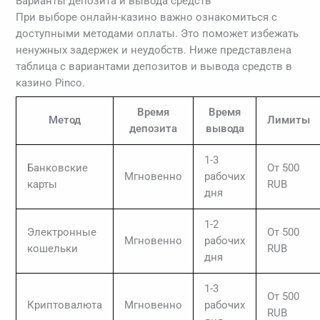
Варианты депозита и вывода средств
При выборе онлайн-казино важно ознакомиться с
доступными методами оплаты. Это поможет избежать
ненужных задержек и неудобств. Ниже представлена
таблица с вариантами депозитов и вывода средств в
казино Pinco.
Время
Время
Метод
Лимиты
депозита
вывода
1-3
Банковские
От 500
Мгновенно
рабочих
карты
RUB
дня
1-2
Электронные
От 500
Мгновенно
рабочих
кошельки
RUB
дня
1-3
От 500
Криптовалюта
Мгновенно
рабочих
RUB