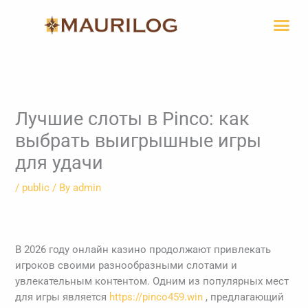
Skip
Me
to
content
Лучшие слоты в Pinco: как
выбрать выигрышные игры
для удачи
/
public
/ By
admin
В 2026 году онлайн казино продолжают привлекать
игроков своими разнообразными слотами и
увлекательным контентом. Одним из популярных мест
для игры является
https://pinco459.win
, предлагающий