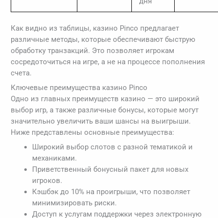
дня
Как видно из таблицы, казино Pinco предлагает
различные методы, которые обеспечивают быструю
обработку транзакций. Это позволяет игрокам
сосредоточиться на игре, а не на процессе пополнения
счета.
Ключевые преимущества казино Pinco
Одно из главных преимуществ казино — это широкий
выбор игр, а также различные бонусы, которые могут
значительно увеличить ваши шансы на выигрыши.
Ниже представлены основные преимущества:
Широкий выбор слотов с разной тематикой и
механиками.
Приветственный бонусный пакет для новых
игроков.
Кэшбэк до 10% на проигрыши, что позволяет
минимизировать риски.
Доступ к услугам поддержки через электронную