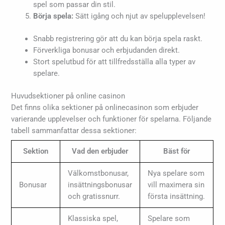
spel som passar din stil.
Börja spela:
Sätt igång och njut av spelupplevelsen!
Snabb registrering gör att du kan börja spela raskt.
Förverkliga bonusar och erbjudanden direkt.
Stort spelutbud för att tillfredsställa alla typer av
spelare.
Huvudsektioner på online casinon
Det finns olika sektioner på onlinecasinon som erbjuder
varierande upplevelser och funktioner för spelarna. Följande
tabell sammanfattar dessa sektioner:
Sektion
Vad den erbjuder
Bäst för
Välkomstbonusar,
Nya spelare som
Bonusar
insättningsbonusar
vill maximera sin
och gratissnurr.
första insättning.
Klassiska spel,
Spelare som