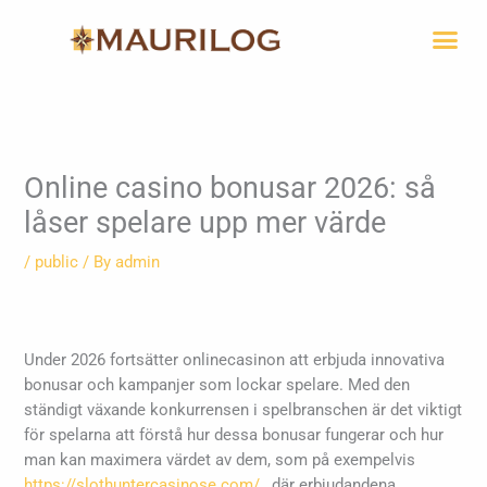
Skip
Me
to
content
Online casino bonusar 2026: så
låser spelare upp mer värde
/
public
/ By
admin
Under 2026 fortsätter onlinecasinon att erbjuda innovativa
bonusar och kampanjer som lockar spelare. Med den
ständigt växande konkurrensen i spelbranschen är det viktigt
för spelarna att förstå hur dessa bonusar fungerar och hur
man kan maximera värdet av dem, som på exempelvis
https://slothuntercasinose.com/
, där erbjudandena