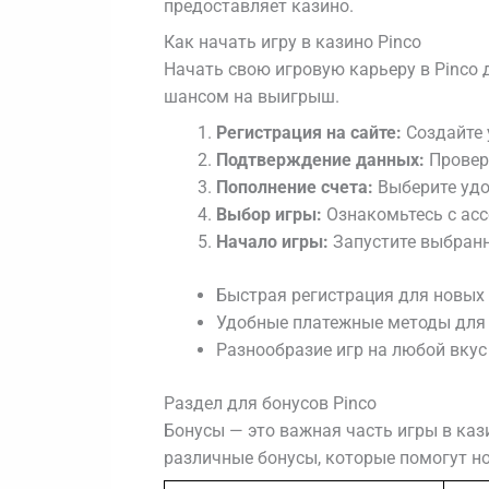
предоставляет казино.
Как начать игру в казино Pinco
Начать свою игровую карьеру в Pinco
шансом на выигрыш.
Регистрация на сайте:
Создайте 
Подтверждение данных:
Проверь
Пополнение счета:
Выберите удо
Выбор игры:
Ознакомьтесь с асс
Начало игры:
Запустите выбранн
Быстрая регистрация для новых
Удобные платежные методы для 
Разнообразие игр на любой вкус
Раздел для бонусов Pinco
Бонусы — это важная часть игры в каз
различные бонусы, которые помогут н