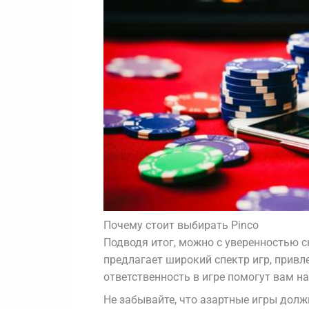
Почему стоит выбирать Pinco
Подводя итог, можно с уверенностью с
предлагает широкий спектр игр, привл
ответственность в игре помогут вам н
Не забывайте, что азартные игры долж