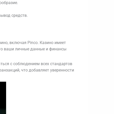
нообразие.
ывод средств.
ино, включая Pinco. Казино имеет
 что ваши личные данные и финансы
аться с соблюдением всех стандартов
анзакций, что добавляет уверенности