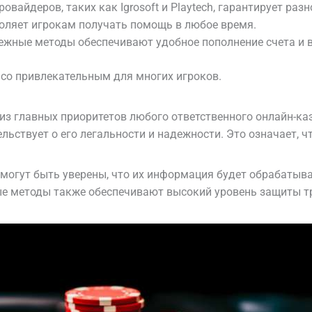
овайдеров, таких как Igrosoft и Playtech, гарантирует раз
оляет игрокам получать помощь в любое время.
ежные методы обеспечивают удобное пополнение счета и в
nco привлекательным для многих игроков.
из главных приоритетов любого ответственного онлайн-каз
ельствует о его легальности и надежности. Это означает,
и могут быть уверены, что их информация будет обрабатыв
е методы также обеспечивают высокий уровень защиты тр