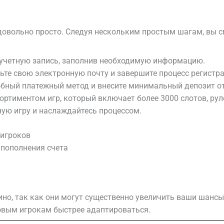
 довольно просто. Следуя нескольким простым шагам, вы 
учетную запись, заполнив необходимую информацию.
те свою электронную почту и завершите процесс регистра
бный платежный метод и внесите минимальный депозит от 
ортиментом игр, который включает более 3000 слотов, рул
ую игру и наслаждайтесь процессом.
 игроков
пополнения счета
ино, так как они могут существенно увеличить ваши шансы
овым игрокам быстрее адаптироваться.