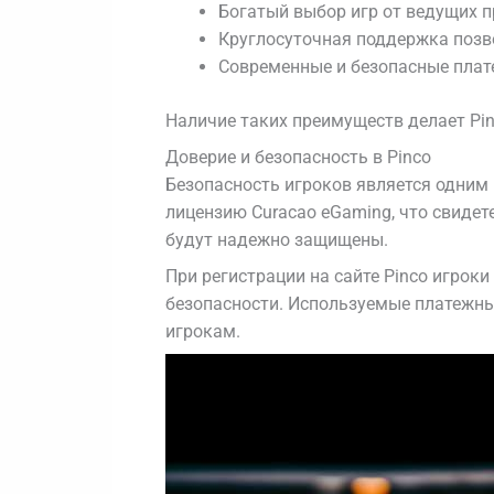
Богатый выбор игр от ведущих пр
Круглосуточная поддержка позв
Современные и безопасные плат
Наличие таких преимуществ делает Pi
Доверие и безопасность в Pinco
Безопасность игроков является одним 
лицензию Curacao eGaming, что свидет
будут надежно защищены.
При регистрации на сайте Pinco игрок
безопасности. Используемые платежны
игрокам.