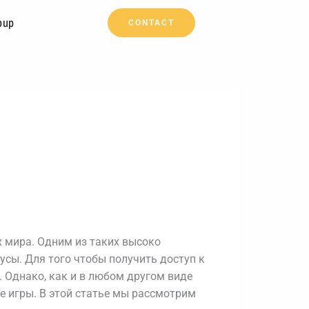
oup
CONTACT
х мира. Одним из таких высоко
усы. Для того чтобы получить доступ к
. Однако, как и в любом другом виде
е игры. В этой статье мы рассмотрим