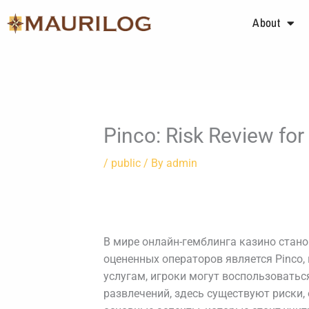
Skip
About
to
content
Pinco: Risk Review for
/
public
/ By
admin
В мире онлайн-гемблинга казино стано
оцененных операторов является Pinco,
услугам, игроки могут воспользовать
развлечений, здесь существуют риски,