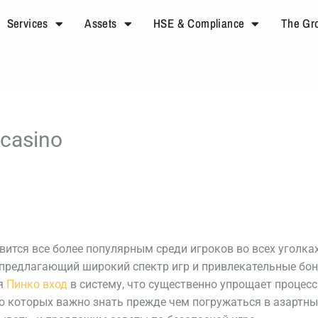
Services
Assets
HSE & Compliance
The Gr
 casino
вится все более популярным среди игроков во всех уголка
 предлагающий широкий спектр игр и привлекательные бон
ся
Пинко вход
в систему, что существенно упрощает процесс
 о которых важно знать прежде чем погружаться в азартны