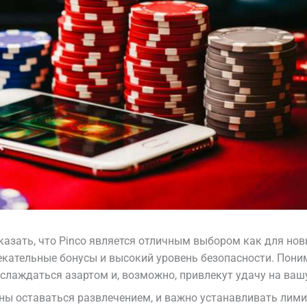
казать, что Pinco является отличным выбором как для нов
екательные бонусы и высокий уровень безопасности. Пони
аслаждаться азартом и, возможно, привлекут удачу на ваш
ны оставаться развлечением, и важно устанавливать лимит