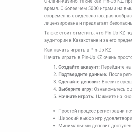
Онлайн-казино, такие как Pin-Up KZ, 
время. С более чем 5000 играми на выб
современных видеослотов, разнообрази
лицензирована и предлагает безопасны
Также стоит отметить, что Pin-Up KZ 
аудитории в Казахстане и за его пред
Как начать играть в Pin-Up KZ
Начать играть в Pin-Up KZ очень прос
Создайте аккаунт:
Перейдите на
Подтвердите данные:
После рег
Сделайте депозит:
Внесите средс
Выберите игру:
Ознакомьтесь с д
Начните играть:
Нажмите на кноп
Простой процесс регистрации по
Широкий выбор игр удовлетвори
Минимальный депозит доступен 