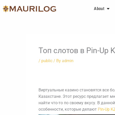
Skip
About
to
content
Топ слотов в Pin-Up 
/
public
/ By
admin
Виртуальные казино становятся все бо
Казахстане. Этот ресурс предлагает м
найти что-то по своему вкусу. В данно
особенности, которые делают
Pin-Up K