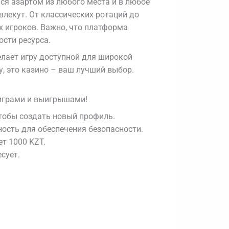
ся азартом из любого места и в любое
влекут. От классических ротаций до
х игроков. Важно, что платформа
ости ресурса.
елает игру доступной для широкой
у, это казино – ваш лучший выбор.
 играми и выигрышами!
тобы создать новый профиль.
ость для обеспечения безопасности.
т 1000 KZT.
сует.