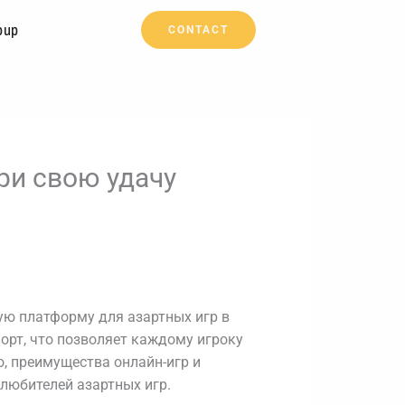
oup
CONTACT
ери свою удачу
ую платформу для азартных игр в
порт, что позволяет каждому игроку
о, преимущества онлайн-игр и
юбителей азартных игр.