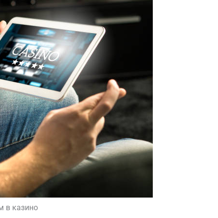
м в казино