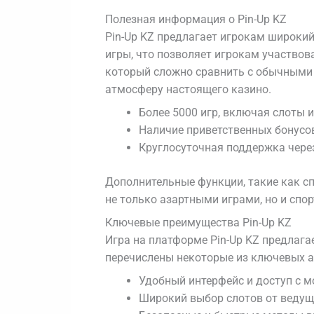
Полезная информация о Pin-Up KZ
Pin-Up KZ предлагает игрокам широкий
игры, что позволяет игрокам участво
который сложно сравнить с обычными 
атмосферу настоящего казино.
Более 5000 игр, включая слоты и
Наличие приветственных бонусов
Круглосуточная поддержка через 
Дополнительные функции, такие как сп
не только азартными играми, но и спо
Ключевые преимущества Pin-Up KZ
Игра на платформе Pin-Up KZ предлаг
перечислены некоторые из ключевых а
Удобный интерфейс и доступ с м
Широкий выбор слотов от ведущи