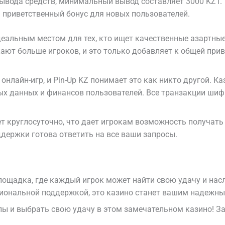
ывода средств, минимальный вывод составляет 3000 KZT.
 приветственный бонус для новых пользователей.
еальным местом для тех, кто ищет качественные азартные
ают больше игроков, и это только добавляет к общей при
нлайн-игр, и Pin-Up KZ понимает это как никто другой. К
ых данных и финансов пользователей. Все транзакции шиф
ет круглосуточно, что дает игрокам возможность получат
держки готова ответить на все ваши запросы.
о площадка, где каждый игрок может найти свою удачу и н
иональной поддержкой, это казино станет вашим надежны
илы и выбрать свою удачу в этом замечательном казино! З