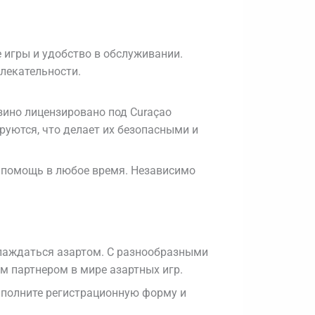
 игры и удобство в обслуживании.
влекательности.
азино лицензировано под Curaçao
руются, что делает их безопасными и
ь помощь в любое время. Независимо
аслаждаться азартом. С разнообразными
м партнером в мире азартных игр.
аполните регистрационную форму и