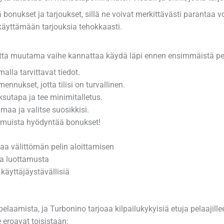
bonukset ja tarjoukset, sillä ne voivat merkittävästi parantaa 
 käyttämään tarjouksia tehokkaasti.
utta muutama vaihe kannattaa käydä läpi ennen ensimmäistä pe
alla tarvittavat tiedot.
ennukset, jotta tilisi on turvallinen.
sutapa ja tee minimitalletus.
maa ja valitse suosikkisi.
a muista hyödyntää bonukset!
aa välittömän pelin aloittamisen
ja luottamusta
 käyttäjäystävällisiä
laamista, ja Turbonino tarjoaa kilpailukykyisiä etuja pelaajille
 eroavat toisistaan: