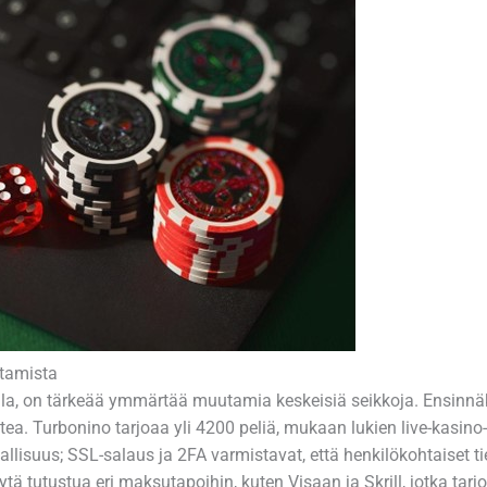
ttamista
lla, on tärkeää ymmärtää muutamia keskeisiä seikkoja. Ensinnäk
ea. Turbonino tarjoaa yli 4200 peliä, mukaan lukien live-kasino- 
allisuus; SSL-salaus ja 2FA varmistavat, että henkilökohtaiset t
tutustua eri maksutapoihin, kuten Visaan ja Skrill, jotka tarjo