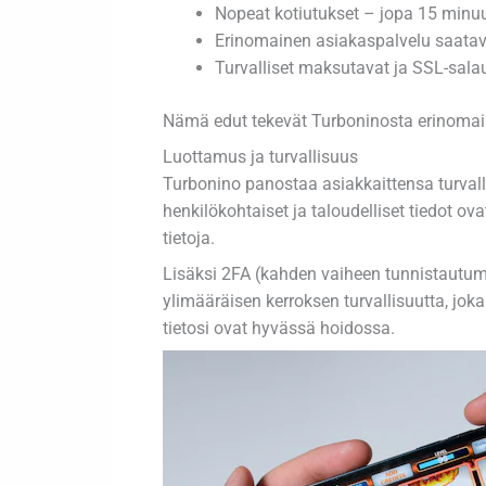
Nopeat kotiutukset – jopa 15 minu
Erinomainen asiakaspalvelu saatav
Turvalliset maksutavat ja SSL-sala
Nämä edut tekevät Turboninosta erinomai
Luottamus ja turvallisuus
Turbonino panostaa asiakkaittensa turvalli
henkilökohtaiset ja taloudelliset tiedot ov
tietoja.
Lisäksi 2FA (kahden vaiheen tunnistautum
ylimääräisen kerroksen turvallisuutta, jok
tietosi ovat hyvässä hoidossa.