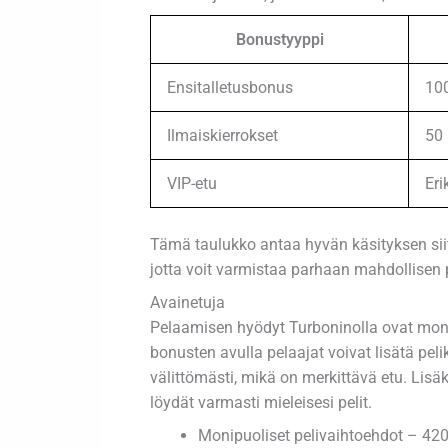
Bonustyyppi
Ensitalletusbonus
10
Ilmaiskierrokset
50 
VIP-etu
Eri
Tämä taulukko antaa hyvän käsityksen siit
jotta voit varmistaa parhaan mahdollisen
Avainetuja
Pelaamisen hyödyt Turboninolla ovat monina
bonusten avulla pelaajat voivat lisätä pel
välittömästi, mikä on merkittävä etu. Lisä
löydät varmasti mieleisesi pelit.
Monipuoliset pelivaihtoehdot – 4200