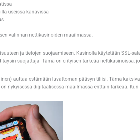
utissa
illa useissa kanavissa
us
sen valinnan nettikasinoiden maailmassa.
suuteen ja tietojen suojaamiseen. Kasinolla käytetään SSL-salau
at täysin suojattuja. Tämä on erityisen tärkeää nettikasinoissa, j
inen) auttaa estämään luvattoman pääsyn tiliisi. Tämä kaksiv
a on nykyisessä digitaalisessa maailmassa erittäin tärkeää. Kun v