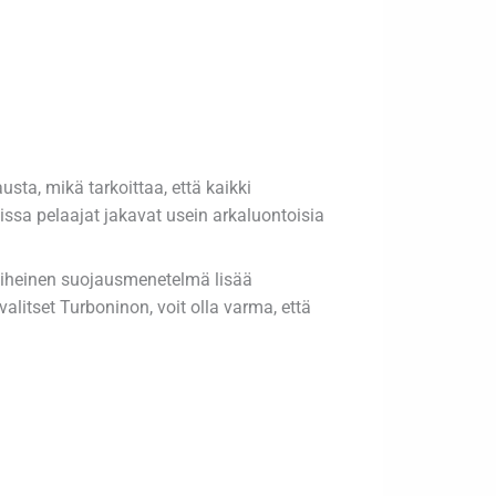
sta, mikä tarkoittaa, että kaikki
oissa pelaajat jakavat usein arkaluontoisia
aiheinen suojausmenetelmä lisää
alitset Turboninon, voit olla varma, että