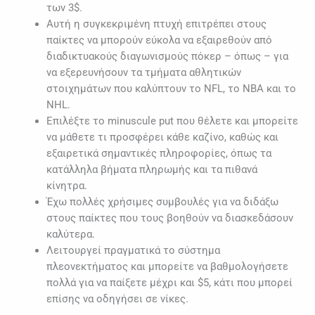
των 3$.
Αυτή η συγκεκριμένη πτυχή επιτρέπει στους
παίκτες να μπορούν εύκολα να εξαιρεθούν από
διαδικτυακούς διαγωνισμούς πόκερ – όπως – για
να εξερευνήσουν τα τμήματα αθλητικών
στοιχημάτων που καλύπτουν το NFL, το NBA και το
NHL.
Επιλέξτε το minuscule put που θέλετε και μπορείτε
να μάθετε τι προσφέρει κάθε καζίνο, καθώς και
εξαιρετικά σημαντικές πληροφορίες, όπως τα
κατάλληλα βήματα πληρωμής και τα πιθανά
κίνητρα.
Έχω πολλές χρήσιμες συμβουλές για να διδάξω
στους παίκτες που τους βοηθούν να διασκεδάσουν
καλύτερα.
Λειτουργεί πραγματικά το σύστημα
πλεονεκτήματος και μπορείτε να βαθμολογήσετε
πολλά για να παίξετε μέχρι και $5, κάτι που μπορεί
επίσης να οδηγήσει σε νίκες.