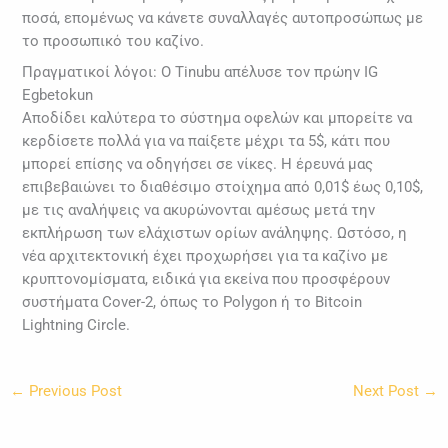
ποσά, επομένως να κάνετε συναλλαγές αυτοπροσώπως με
το προσωπικό του καζίνο.
Πραγματικοί λόγοι: Ο Tinubu απέλυσε τον πρώην IG
Egbetokun
Αποδίδει καλύτερα το σύστημα οφελών και μπορείτε να
κερδίσετε πολλά για να παίξετε μέχρι τα 5$, κάτι που
μπορεί επίσης να οδηγήσει σε νίκες. Η έρευνά μας
επιβεβαιώνει το διαθέσιμο στοίχημα από 0,01$ έως 0,10$,
με τις αναλήψεις να ακυρώνονται αμέσως μετά την
εκπλήρωση των ελάχιστων ορίων ανάληψης. Ωστόσο, η
νέα αρχιτεκτονική έχει προχωρήσει για τα καζίνο με
κρυπτονομίσματα, ειδικά για εκείνα που προσφέρουν
συστήματα Cover-2, όπως το Polygon ή το Bitcoin
Lightning Circle.
←
Previous Post
Next Post
→