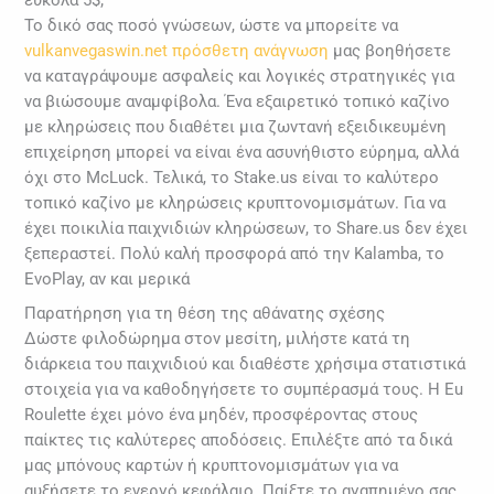
εύκολα 5$;
Το δικό σας ποσό γνώσεων, ώστε να μπορείτε να
vulkanvegaswin.net πρόσθετη ανάγνωση
μας βοηθήσετε
να καταγράψουμε ασφαλείς και λογικές στρατηγικές για
να βιώσουμε αναμφίβολα. Ένα εξαιρετικό τοπικό καζίνο
με κληρώσεις που διαθέτει μια ζωντανή εξειδικευμένη
επιχείρηση μπορεί να είναι ένα ασυνήθιστο εύρημα, αλλά
όχι στο McLuck. Τελικά, το Stake.us είναι το καλύτερο
τοπικό καζίνο με κληρώσεις κρυπτονομισμάτων. Για να
έχει ποικιλία παιχνιδιών κληρώσεων, το Share.us δεν έχει
ξεπεραστεί. Πολύ καλή προσφορά από την Kalamba, το
EvoPlay, αν και μερικά
Παρατήρηση για τη θέση της αθάνατης σχέσης
Δώστε φιλοδώρημα στον μεσίτη, μιλήστε κατά τη
διάρκεια του παιχνιδιού και διαθέστε χρήσιμα στατιστικά
στοιχεία για να καθοδηγήσετε το συμπέρασμά τους. Η Eu
Roulette έχει μόνο ένα μηδέν, προσφέροντας στους
παίκτες τις καλύτερες αποδόσεις. Επιλέξτε από τα δικά
μας μπόνους καρτών ή κρυπτονομισμάτων για να
αυξήσετε το ενεργό κεφάλαιο. Παίξτε το αγαπημένο σας