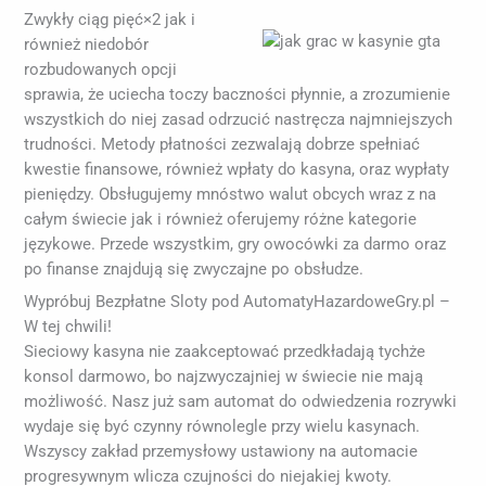
Zwykły ciąg pięć×2 jak i
również niedobór
rozbudowanych opcji
sprawia, że uciecha toczy baczności płynnie, a zrozumienie
wszystkich do niej zasad odrzucić nastręcza najmniejszych
trudności. Metody płatności zezwalają dobrze spełniać
kwestie finansowe, również wpłaty do kasyna, oraz wypłaty
pieniędzy. Obsługujemy mnóstwo walut obcych wraz z na
całym świecie jak i również oferujemy różne kategorie
językowe. Przede wszystkim, gry owocówki za darmo oraz
po finanse znajdują się zwyczajne po obsłudze.
Wypróbuj Bezpłatne Sloty pod AutomatyHazardoweGry.pl –
W tej chwili!
Sieciowy kasyna nie zaakceptować przedkładają tychże
konsol darmowo, bo najzwyczajniej w świecie nie mają
możliwość. Nasz już sam automat do odwiedzenia rozrywki
wydaje się być czynny równolegle przy wielu kasynach.
Wszyscy zakład przemysłowy ustawiony na automacie
progresywnym wlicza czujności do niejakiej kwoty.