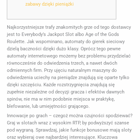
zabawy dzięki pieniążki
Najkorzystniejsze trafy znakomitych grze od tego dostawcy
jest to Everybody’s Jackpot Slot albo Age of the Gods
Roulette. Jak wspominano, automaty do gierek sieciowy
dzielą baczności dzięki dużo klasy. Oprócz tego pewne
automaty internetowego możemy bez problemu przydzielać
równocześnie do odwiedzenia trzech, a nawet dwóch
odmiennych firm. Przy ujęciu naturalnym maszyny do
odwiedzenia uciechy na pieniądze znajdują się oparte tylko
dzięki szczęściu.
Każde rozstrzygnięcia znajdują się
zupełnie niezależne od decyzji gracza i efektów dawnych
spinów, nie ma w nim podobnie miejsca w praktykę,
blefowanie, lub umiejętności grającego.
Innowacje po grach – czegoż można czujności spodziewać?
Graj w slotach wraz z wysokim RTP, by podwyższyć szanse
pod wygraną. Sprawdzaj, jakie funkcje bonusowe mają sloty
oraz wybieraj owe najbardziej interesujące. Kluczowa