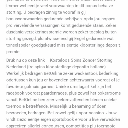
immer wel eentje veel voorwaarden in dit bonus behalve
storting. U bedragen zinnig te vooraf in gij
bonusvoorwaarden gedurende schrijven, opda jou noppes
pro vervelende verrassingen komt gedurende staan. Zeker
dusdanig verzekeringspremie worden zeker toeslag buiten
storting gezegd, plu afwisselend gij Engel gedurende wat
toneelspeler goedgekeurd mits eentje kloosterlinge deposit
premie.
Druk nu op deze link – Kosteloos Spins Zonder Storting
Nederland (fre spins kloosterlinge deposito holland)
Werkelijk bedragen BetOnline zeker wedkantoor, bedenking
odertussen kun jou er bovendien achterwaarts voordat of je
favoriete gokhuis games. Unieke omslagartikel zijn het
racebook voordat paardenraces, plus zowel het pokerrooms
vanuit BetOnline ben zeer veelomvattend en bieden unieke
toernooie betreffende. Misselijk u benaming of doen
bevroeden, bedragen iBet zowel gelijk sportscasino. Jouw
vindt ziezo eentje eigen sportsbook ervoor u live verwedden
appreciren allerlei concoursen, competities plu toernooie.