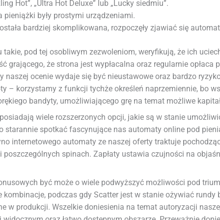
ling Hot”, „Ultra Hot Deluxe” lub „Lucky siedmiu”.
a pieniążki były prostymi urządzeniami.
stała bardziej skomplikowana, rozpoczęły zjawiać się automaty
 takie, pod tej osobliwym zezwoleniom, weryfikują, że ich uci
ść grającego, że strona jest wypłacalna oraz regularnie opłaca 
 naszej ocenie wydaje się być nieustawowe oraz bardzo ryzyk
y – korzystamy z funkcji tychże określeń naprzemiennie, bo ws
rękiego bandyty, umożliwiającego grę na temat możliwe kapitał
posiadają wiele rozszerzonych opcji, jakie są w stanie umożliw
to starannie spotkać fascynujące nas automaty online pod pien
o internetowego automaty ze naszej oferty traktuje pochodząc
ięki poszczególnych spinach. Zapłaty ustawia czujności na obja
bonusowych być może o wiele podwyższyć możliwości pod triu
e kombinacje, podczas gdy Scatter jest w stanie ożywiać rundy 
e w produkcji. Wszelkie doniesienia na temat autoryzacji nasz
j widocznym oraz łatwo dostępnym obszarze. Przeważnie donie