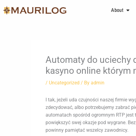
Skip
About
to
content
Automaty do uciechy d
kasyno online którym 
/
Uncategorized
/ By
admin
I tak, jeżeli uda czujności naszej firmi
zdecydować, albo potrzebujemy zabrać pi
automatach spośród ogromnym RTP jest to 
powiększyć swej okazje pod wygrane.
Bez
powinny pamiętać wszelcy zawodnicy.