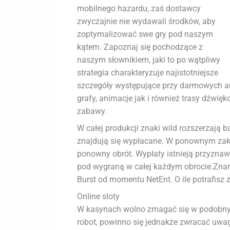
mobilnego hazardu, zaś dostawcy
zwyczajnie nie wydawali środków, aby
zoptymalizować swe gry pod naszym
kątem. Zapoznaj się pochodzące z
naszym słownikiem, jaki to po wątpliwy
strategia charakteryzuje najistotniejsze
szczegóły występujące przy darmowych au
grafy, animacje jak i również trasy dźwi
zabawy.
W całej produkcji znaki wild rozszerzają
znajdują się wypłacane. W ponownym zakr
ponowny obrót. Wypłaty istnieją przyzna
pod wygraną w całej każdym obrocie.Znane
Burst od momentu NetEnt. O ile potrafisz 
Online sloty
W kasynach wolno zmagać się w podobny 
robot, powinno się jednakże zwracać uwa