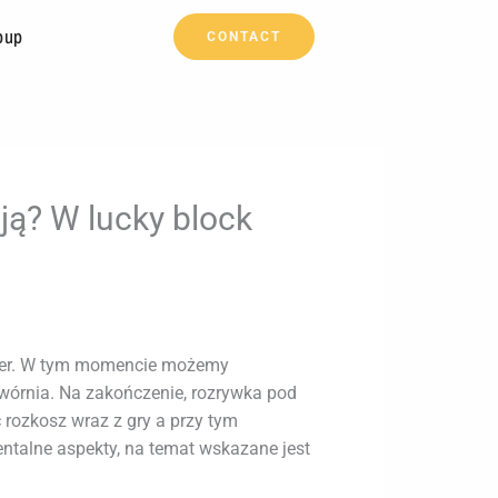
oup
CONTACT
ją? W lucky block
meter. W tym momencie możemy
wórnia. Na zakończenie, rozrywka pod
 rozkosz wraz z gry a przy tym
entalne aspekty, na temat wskazane jest