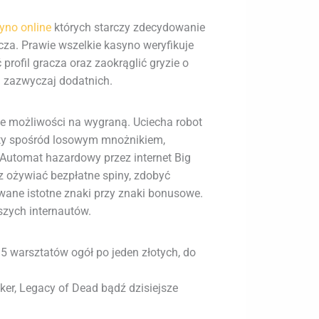
yno online
których starczy zdecydowanie
za. Prawie wszelkie kasyno weryfikuje
ofil gracza oraz zaokrąglić gryzie o
– zazwyczaj dodatnich.
je możliwości na wygraną. Uciecha robot
oty spośród losowym mnożnikiem,
Automat hazardowy przez internet Big
z ożywiać bezpłatne spiny, zdobyć
wane istotne znaki przy znaki bonusowe.
zych internautów.
5 warsztatów ogół po jeden złotych, do
oker, Legacy of Dead bądź dzisiejsze