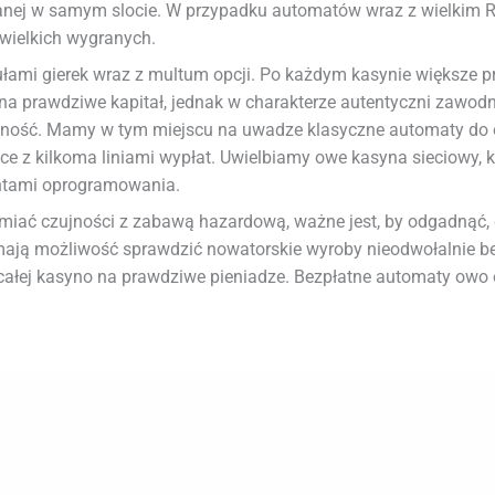
anej w samym slocie. W przypadku automatów wraz z wielkim 
ewielkich wygranych.
łami gierek wraz z multum opcji. Po każdym kasynie większe p
 prawdziwe kapitał, jednak w charakterze autentyczni zawodni
dność. Mamy w tym miejscu na uwadze klasyczne automaty do 
e z kilkoma liniami wypłat. Uwielbiamy owe kasyna sieciowy, kt
ntami oprogramowania.
miać czujności z zabawą hazardową, ważne jest, by odgadnąć, gd
ją możliwość sprawdzić nowatorskie wyroby nieodwołalnie bez
ałej kasyno na prawdziwe pieniadze. Bezpłatne automaty owo ów