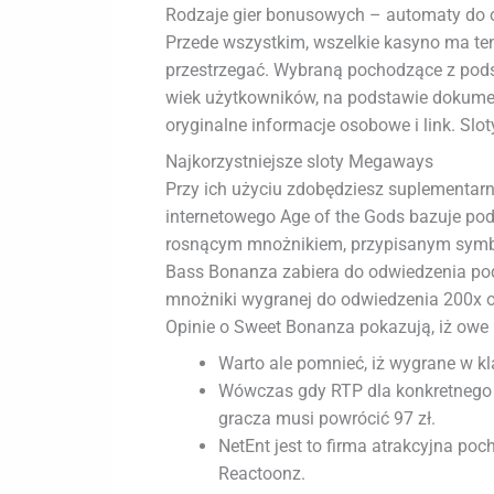
Rodzaje gier bonusowych – automaty do od
Przede wszystkim, wszelkie kasyno ma ten
przestrzegać. Wybraną pochodzące z pods
wiek użytkowników, na podstawie dokument
oryginalne informacje osobowe i link. Slo
Najkorzystniejsze sloty Megaways
Przy ich użyciu zdobędziesz suplementarn
internetowego Age of the Gods bazuje p
rosnącym mnożnikiem, przypisanym symbol
Bass Bonanza zabiera do odwiedzenia podw
mnożniki wygranej do odwiedzenia 200x o
Opinie o Sweet Bonanza pokazują, iż owe
Warto ale pomnieć, iż wygrane w k
Wówczas gdy RTP dla konkretnego s
gracza musi powrócić 97 zł.
NetEnt jest to firma atrakcyjna poc
Reactoonz.