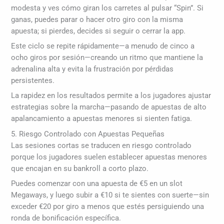
modesta y ves cómo giran los carretes al pulsar “Spin”. Si
ganas, puedes parar o hacer otro giro con la misma
apuesta; si pierdes, decides si seguir o cerrar la app.
Este ciclo se repite rápidamente—a menudo de cinco a
ocho giros por sesión—creando un ritmo que mantiene la
adrenalina alta y evita la frustración por pérdidas
persistentes.
La rapidez en los resultados permite a los jugadores ajustar
estrategias sobre la marcha—pasando de apuestas de alto
apalancamiento a apuestas menores si sienten fatiga.
5. Riesgo Controlado con Apuestas Pequeñas
Las sesiones cortas se traducen en riesgo controlado
porque los jugadores suelen establecer apuestas menores
que encajan en su bankroll a corto plazo.
Puedes comenzar con una apuesta de €5 en un slot
Megaways, y luego subir a €10 si te sientes con suerte—sin
exceder €20 por giro a menos que estés persiguiendo una
ronda de bonificación específica.