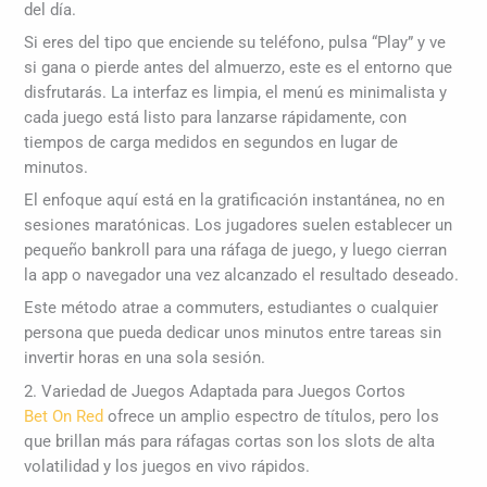
del día.
Si eres del tipo que enciende su teléfono, pulsa “Play” y ve
si gana o pierde antes del almuerzo, este es el entorno que
disfrutarás. La interfaz es limpia, el menú es minimalista y
cada juego está listo para lanzarse rápidamente, con
tiempos de carga medidos en segundos en lugar de
minutos.
El enfoque aquí está en la gratificación instantánea, no en
sesiones maratónicas. Los jugadores suelen establecer un
pequeño bankroll para una ráfaga de juego, y luego cierran
la app o navegador una vez alcanzado el resultado deseado.
Este método atrae a commuters, estudiantes o cualquier
persona que pueda dedicar unos minutos entre tareas sin
invertir horas en una sola sesión.
2. Variedad de Juegos Adaptada para Juegos Cortos
Bet On Red
ofrece un amplio espectro de títulos, pero los
que brillan más para ráfagas cortas son los slots de alta
volatilidad y los juegos en vivo rápidos.