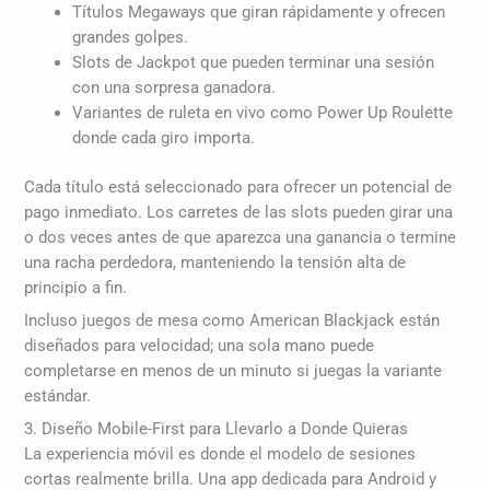
Títulos Megaways que giran rápidamente y ofrecen
grandes golpes.
Slots de Jackpot que pueden terminar una sesión
con una sorpresa ganadora.
Variantes de ruleta en vivo como Power Up Roulette
donde cada giro importa.
Cada título está seleccionado para ofrecer un potencial de
pago inmediato. Los carretes de las slots pueden girar una
o dos veces antes de que aparezca una ganancia o termine
una racha perdedora, manteniendo la tensión alta de
principio a fin.
Incluso juegos de mesa como American Blackjack están
diseñados para velocidad; una sola mano puede
completarse en menos de un minuto si juegas la variante
estándar.
3. Diseño Mobile-First para Llevarlo a Donde Quieras
La experiencia móvil es donde el modelo de sesiones
cortas realmente brilla. Una app dedicada para Android y