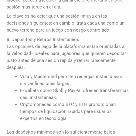
bloque, puedes asegurar la ganancia o reinvertirla en otra
sesión más tarde en el día.
La clave es no dejar que una sesión influya en las
decisiones siguientes; en cambio, trata cada una como un
nuevo terreno para un juego con riesgo controlado.
8. Depósitos y Retiros Instantáneos
Las opciones de pago de la plataforma están orientadas a
la velocidad—ideales para jugadores que quieren depositar
justo antes de una sesión rápida y retirar rápidamente
después.
Visa y Mastercard permiten recargas instantáneas
sin verificaciones largas.
E‑wallets como Skrill y PayPal ofrecen transferencias
casi instantáneas.
Criptomonedas como BTC y ETH proporcionan
tiempos de liquidación rápidos para usuarios
expertos en tecnología.
Los depósitos mínimos son lo suficientemente bajos