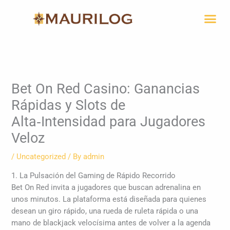
Skip
Me
to
content
Bet On Red Casino: Ganancias
Rápidas y Slots de
Alta‑Intensidad para Jugadores
Veloz
/
Uncategorized
/ By
admin
1. La Pulsación del Gaming de Rápido Recorrido
Bet On Red invita a jugadores que buscan adrenalina en
unos minutos. La plataforma está diseñada para quienes
desean un giro rápido, una rueda de ruleta rápida o una
mano de blackjack velocísima antes de volver a la agenda