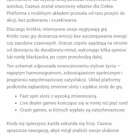
autobus, Cazeus został stworzony właśnie dla Ciebie.
Platforma z mobilnym układem pozwala od razu przejść do
akcji, bez pobierania i oczekiwania.
Dlaczego krótkie, intensywne sesje wygrywają grę
Krótki czas gry dostarcza emocji bez wyczerpywania energii
czy zasobów czasowych. Gracze często spędzają na stronie
od dziesięciu do dwudziestu minut, wykonując kilka spinów
lub rundę blackjacka, po czym przechodzą dalej.
Ten schemat odpowiada nowoczesnemu stylowi życia —
napiętym harmonogramom, zobowiązaniom społecznym i
pragnieniu natychmiastowej satysfakcji. Układ platformy
podkreśla najbardziej zmienne sloty i szybkie stoły do gry.
Fast spin slots z wysoką zmiennością
Live dealer games kończące się w mniej niż pięć rund
Crash games, w których wypłaty są natychmiastowe
Kiedy się spieszysz, każda sekunda się liczy. Cazeus
upraszcza nawigację, abyś mógł znaleźć swoje ulubione