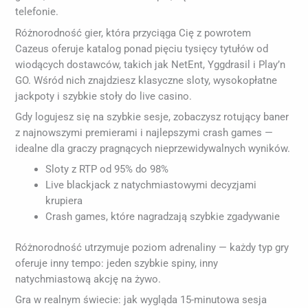
telefonie.
Różnorodność gier, która przyciąga Cię z powrotem
Cazeus oferuje katalog ponad pięciu tysięcy tytułów od
wiodących dostawców, takich jak NetEnt, Yggdrasil i Play’n
GO. Wśród nich znajdziesz klasyczne sloty, wysokopłatne
jackpoty i szybkie stoły do live casino.
Gdy logujesz się na szybkie sesje, zobaczysz rotujący baner
z najnowszymi premierami i najlepszymi crash games —
idealne dla graczy pragnących nieprzewidywalnych wyników.
Sloty z RTP od 95% do 98%
Live blackjack z natychmiastowymi decyzjami
krupiera
Crash games, które nagradzają szybkie zgadywanie
Różnorodność utrzymuje poziom adrenaliny — każdy typ gry
oferuje inny tempo: jeden szybkie spiny, inny
natychmiastową akcję na żywo.
Gra w realnym świecie: jak wygląda 15-minutowa sesja