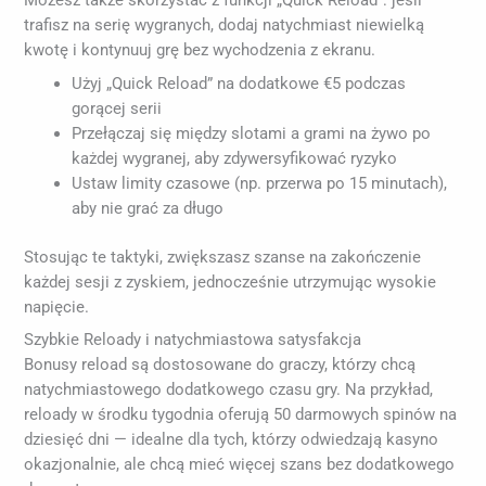
Możesz także skorzystać z funkcji „Quick Reload”: jeśli
trafisz na serię wygranych, dodaj natychmiast niewielką
kwotę i kontynuuj grę bez wychodzenia z ekranu.
Użyj „Quick Reload” na dodatkowe €5 podczas
gorącej serii
Przełączaj się między slotami a grami na żywo po
każdej wygranej, aby zdywersyfikować ryzyko
Ustaw limity czasowe (np. przerwa po 15 minutach),
aby nie grać za długo
Stosując te taktyki, zwiększasz szanse na zakończenie
każdej sesji z zyskiem, jednocześnie utrzymując wysokie
napięcie.
Szybkie Reloady i natychmiastowa satysfakcja
Bonusy reload są dostosowane do graczy, którzy chcą
natychmiastowego dodatkowego czasu gry. Na przykład,
reloady w środku tygodnia oferują 50 darmowych spinów na
dziesięć dni — idealne dla tych, którzy odwiedzają kasyno
okazjonalnie, ale chcą mieć więcej szans bez dodatkowego