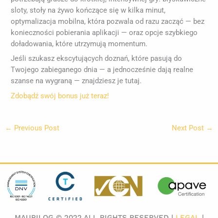
sloty, stoły na żywo kończące się w kilka minut,
optymalizacja mobilna, która pozwala od razu zacząć — bez
konieczności pobierania aplikacji — oraz opcje szybkiego
doładowania, które utrzymują momentum.
Jeśli szukasz ekscytujących doznań, które pasują do
Twojego zabieganego dnia — a jednocześnie dają realne
szanse na wygraną — znajdziesz je tutaj.
Zdobądź swój bonus już teraz!
←
Previous Post
Next Post
→
MAURILOG © 2022 ALL RIGHTS RESERVED |
LEGAL
|