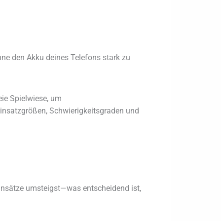
ne den Akku deines Telefons stark zu
eie Spielwiese, um
Einsatzgrößen, Schwierigkeitsgraden und
Einsätze umsteigst—was entscheidend ist,