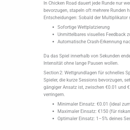
In Chicken Road dauert jede Runde nur wen
bevorzugen, stapeln oft mehrere Runden hi
Entscheidungen: Sobald der Multiplikator 
Sofortige Wettplatzierung
Unmittelbares visuelles Feedback z
Automatische Crash-Erkennung nac
Da das Spiel innerhalb von Sekunden ende
Intensität ohne lange Pausen wollen.
Section 2: Wettgrundlagen für schnelles Sp
Spieler, die kurze Sessions bevorzugen, se
gängiger Ansatz ist, zwischen €0.01 und €1 
verringern.
Minimaler Einsatz: €0.01 (ideal zu
Maximaler Einsatz: €150 (für riskan
Optimaler Einsatz: 1–5% deines Se