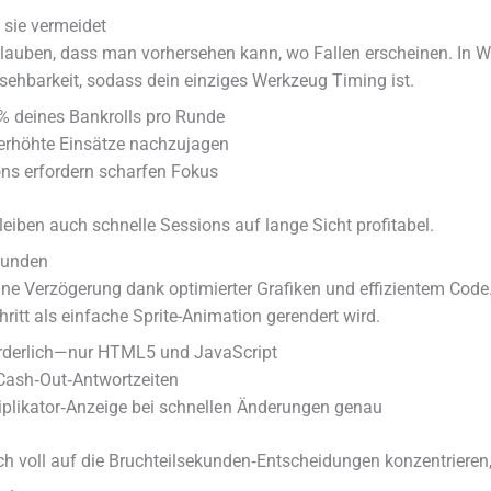
 sie vermeidet
lauben, dass man vorhersehen kann, wo Fallen erscheinen. In Wir
sehbarkeit, sodass dein einziges Werkzeug Timing ist.
% deines Bankrolls pro Runde
 erhöhte Einsätze nachzujagen
ons erfordern scharfen Fokus
bleiben auch schnelle Sessions auf lange Sicht profitabel.
 Runden
e Verzögerung dank optimierter Grafiken und effizientem Code. 
ritt als einfache Sprite-Animation gerendert wird.
orderlich—nur HTML5 und JavaScript
 Cash‑Out‑Antwortzeiten
tiplikator‑Anzeige bei schnellen Änderungen genau
ich voll auf die Bruchteilsekunden‑Entscheidungen konzentrieren