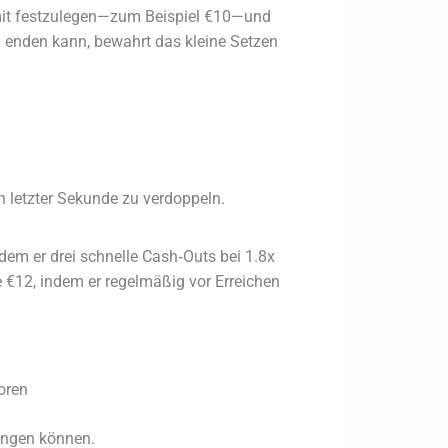
Limit festzulegen—zum Beispiel €10—und
n enden kann, bewahrt das kleine Setzen
in letzter Sekunde zu verdoppeln.
dem er drei schnelle Cash‑Outs bei 1.8x
 €12, indem er regelmäßig vor Erreichen
toren
ringen können.