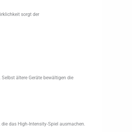
klichkeit sorgt der
Selbst ältere Geräte bewältigen die
, die das High‑Intensity‑Spiel ausmachen.