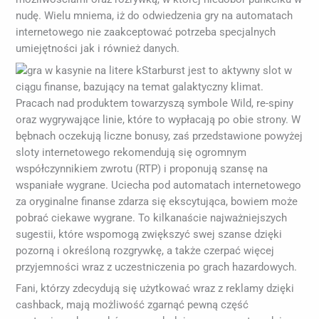
nudę. Wielu mniema, iż do odwiedzenia gry na automatach
internetowego nie zaakceptować potrzeba specjalnych
umiejętności jak i również danych.
Starburst jest to aktywny slot w
ciągu finanse, bazujący na temat galaktyczny klimat.
Pracach nad produktem towarzyszą symbole Wild, re-spiny
oraz wygrywające linie, które to wypłacają po obie strony. W
bębnach oczekują liczne bonusy, zaś przedstawione powyżej
sloty internetowego rekomendują się ogromnym
współczynnikiem zwrotu (RTP) i proponują szansę na
wspaniałe wygrane. Uciecha pod automatach internetowego
za oryginalne finanse zdarza się ekscytująca, bowiem może
pobrać ciekawe wygrane. To kilkanaście najważniejszych
sugestii, które wspomogą zwiększyć swej szanse dzięki
pozorną i określoną rozgrywkę, a także czerpać więcej
przyjemności wraz z uczestniczenia po grach hazardowych.
Fani, którzy zdecydują się użytkować wraz z reklamy dzięki
cashback, mają możliwość zgarnąć pewną część