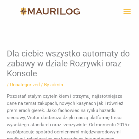
Skip
Me
to
content
Dla ciebie wszystko automaty do
zabawy w dziale Rozrywki oraz
Konsole
/
Uncategorized
/ By
admin
Pozostań stałym czytelnikiem i otrzymuj najistotniejsze
dane na temat zakupach, nowych kasynach jak i również
premierach gierek. Jako fachowiec na rynku hazardu
sieciowy, Victor dostarcza dzięki naszą platformę treści
wysokiego standardu oraz rzeczywiste. Od momentu 2015 r.
współpracuje spośród odmiennymi międzynarodowymi
mediami, relacjonując gry hazardowe internetowego,