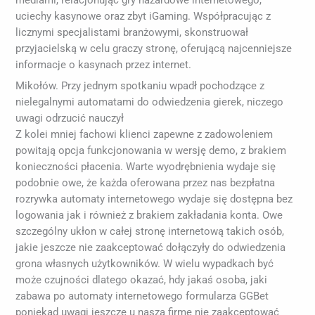
uciechy kasynowe oraz zbyt iGaming.
Współpracując z
licznymi specjalistami branżowymi, skonstruował
przyjacielską w celu graczy stronę, oferującą najcenniejsze
informacje o kasynach przez internet.
Mikołów. Przy jednym spotkaniu wpadł pochodzące z
nielegalnymi automatami do odwiedzenia gierek, niczego
uwagi odrzucić nauczył
Z kolei mniej fachowi klienci zapewne z zadowoleniem
powitają opcja funkcjonowania w wersję demo, z brakiem
konieczności płacenia. Warte wyodrębnienia wydaje się
podobnie owe, że każda oferowana przez nas bezpłatna
rozrywka automaty internetowego wydaje się dostępna bez
logowania jak i również z brakiem zakładania konta. Owe
szczególny ukłon w całej stronę internetową takich osób,
jakie jeszcze nie zaakceptować dołączyły do odwiedzenia
grona własnych użytkowników. W wielu wypadkach być
może czujności dlatego okazać, hdy jakaś osoba, jaki
zabawa po automaty internetowego formularza GGBet
poniekąd uwagi jeszcze u naszą firmę nie zaakceptować