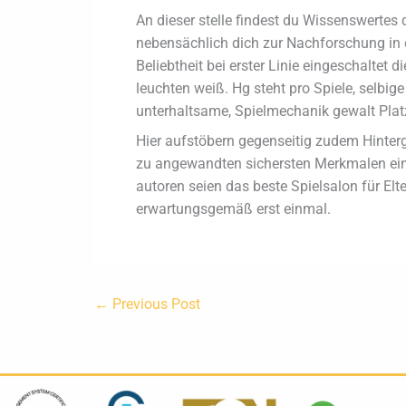
An dieser stelle findest du Wissenswertes
nebensächlich dich zur Nachforschung in 
Beliebtheit bei erster Linie eingeschaltet
leuchten weiß. Hg steht pro Spiele, selbig
unterhaltsame, Spielmechanik gewalt Platz
Hier aufstöbern gegenseitig zudem Hinterg
zu angewandten sichersten Merkmalen ein 
autoren seien das beste Spielsalon für E
erwartungsgemäß erst einmal.
←
Previous Post