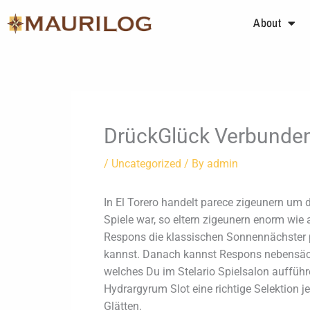
Skip
About
to
content
DrückGlück Verbunden 
/
Uncategorized
/ By
admin
In El Torero handelt parece zigeunern um
Spiele war, so eltern zigeunern enorm wie
Respons die klassischen Sonnennächster pl
kannst. Danach kannst Respons nebensäch
welches Du im Stelario Spielsalon aufführe
Hydrargyrum Slot eine richtige Selektion j
Glätten.