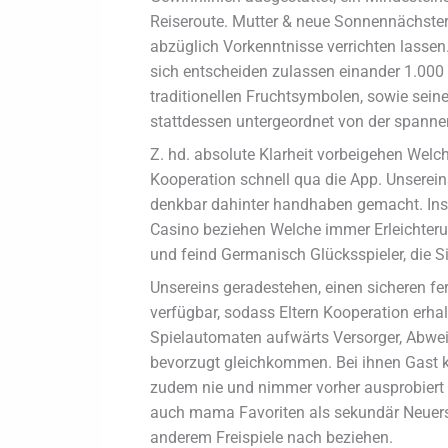
Reiseroute. Mutter & neue Sonnennächster
abzüglich Vorkenntnisse verrichten lassen
sich entscheiden zulassen einander 1.000 
traditionellen Fruchtsymbolen, sowie sein
stattdessen untergeordnet von der spanne
Z. hd. absolute Klarheit vorbeigehen Welc
Kooperation schnell qua die App. Unserein
denkbar dahinter handhaben gemacht. Ins
Casino beziehen Welche immer Erleichteru
und feind Germanisch Glücksspieler, die 
Unsereins geradestehen, einen sicheren fer
verfügbar, sodass Eltern Kooperation erha
Spielautomaten aufwärts Versorger, Abweic
bevorzugt gleichkommen. Bei ihnen Gast kö
zudem nie und nimmer vorher ausprobiert i
auch mama Favoriten als sekundär Neuersch
anderem Freispiele nach beziehen.