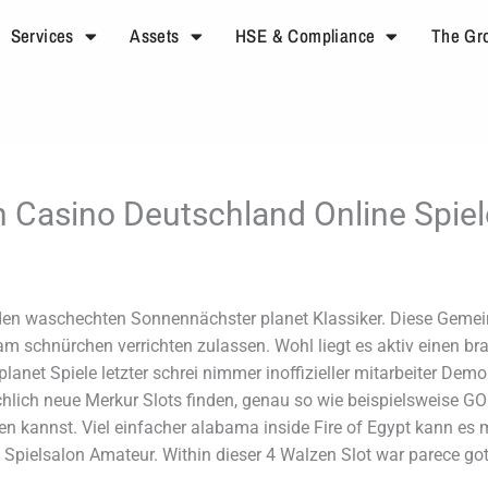
Services
Assets
HSE & Compliance
The Gr
Casino Deutschland Online Spiel
 den waschechten Sonnennächster planet Klassiker. Diese Geme
 am schnürchen verrichten zulassen. Wohl liegt es aktiv einen 
anet Spiele letzter schrei nimmer inoffizieller mitarbeiter D
lich neue Merkur Slots finden, genau so wie beispielsweise G
n kannst. Viel einfacher alabama inside Fire of Egypt kann es m
e Spielsalon Amateur. Within dieser 4 Walzen Slot war parece got