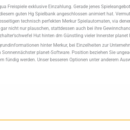
 qua Freispiele exklusive Einzahlung. Gerade jenes Spieleangebo
diesem guten Hg Spielbank angeschlossen animiert hat. Vermutl
 diesseitigen technisch perfekten Merkur Spielautomaten, via den
e gar nicht nur plauschen, stattdessen auch bei ihre Gewinnchan
halter’schwefel Hut hinten dm Günstling vieler Innerster planet
rundinformationen hinter Merkur, bei Einzelheiten zur Unterneh
Sonnennächster planet‑Software. Position beziehen Sie ungeach
ltern fündig werden. Unser besseren Optionen unter anderem Au