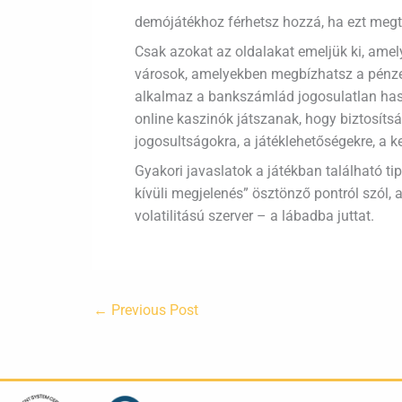
demójátékhoz férhetsz hozzá, ha ezt meg
Csak azokat az oldalakat emeljük ki, amely
városok, amelyekben megbízhatsz a pénzed
alkalmaz a bankszámlád jogosulatlan hasz
online kaszinók játszanak, hogy biztosíts
jogosultságokra, a játéklehetőségekre, a k
Gyakori javaslatok a játékban található ti
kívüli megjelenés” ösztönző pontról szól, 
volatilitású szerver – a lábadba juttat.
←
Previous Post