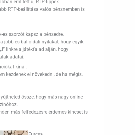
ábban említett új RTP-tippek
újabb RTP-beállítása valós pénznemben is
-es szorzót kapsz a pénzedre.
 jobb és bal oldali nyilakat, hogy egyik
I” linkre a játékfalad alján, hogy
alak adatai.
ciókat kínál.
em kezdenek el növekedni, de ha mégis,
gyűjtheted össze, hogy más nagy online
szinóhoz.
inden más felfedezésre érdemes kincset is
Furcsa