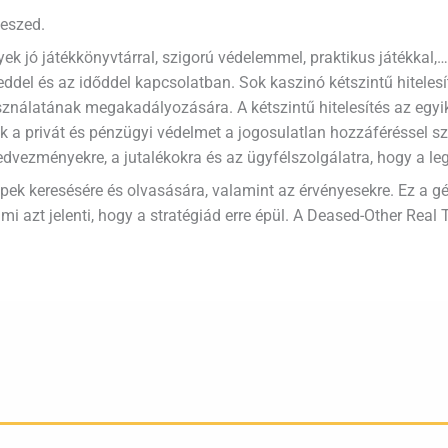
teszed.
ek jó játékkönyvtárral, szigorú védelemmel, praktikus játékkal,…
del és az időddel kapcsolatban. Sok kaszinó kétszintű hitelesí
nálatának megakadályozására. A kétszintű hitelesítés az egyik
ák a privát és pénzügyi védelmet a jogosulatlan hozzáféréssel 
edvezményekre, a jutalékokra és az ügyfélszolgálatra, hogy a le
ppek keresésére és olvasására, valamint az érvényesekre. Ez a g
ami azt jelenti, hogy a stratégiád erre épül. A Deased-Other Rea