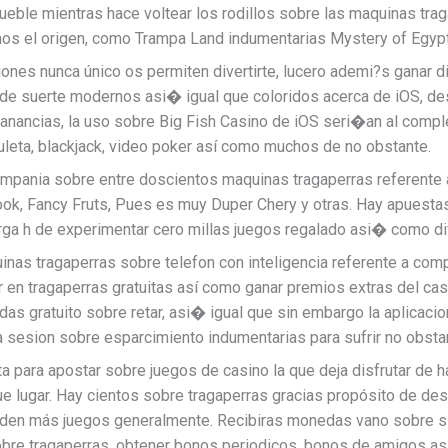
nmueble mientras hace voltear los rodillos sobre las maquinas tra
os el origen, como Trampa Land indumentarias Mystery of Egypt
iones nunca único os permiten divertirte, lucero ademi?s ganar d
s de suerte modernos asi� igual que coloridos acerca de iOS, de
anancias, la uso sobre Big Fish Casino de iOS seri�an al compl
ruleta, blackjack, video poker así­ como muchos de no obstante.
mpania sobre entre doscientos maquinas tragaperras referente a d
ok, Fancy Fruts, Pues es muy Duper Chery y otras. Hay apuestas
rga h de experimentar cero millas juegos regalado asi� como diver
inas tragaperras sobre telefon con inteligencia referente a co
n tragaperras gratuitas así­ como ganar premios extras del casin
s gratuito sobre retar, asi� igual que sin embargo la aplicac
a sesion sobre esparcimiento indumentarias para sufrir no obsta
ta para apostar sobre juegos de casino la que deja disfrutar de 
lugar. Hay cientos sobre tragaperras gracias propósito de des
naden más juegos generalmente. Recibiras monedas vano sobre sit
obre tragaperras, obtener bonos periodicos, bonos de amigos as