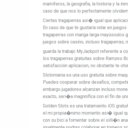
mamiferos, la geografia, la historia y la i
caso de que nos lo perfectamente olvidem
Ciertas tragaperras asi� igual que aplicac
En caso de que te gustaría retar en juego
tragaperras con manga larga mayúsculos g
juegos sobre casino, incluso tragaperras, 
guarda la trabajo MyJackpot referente a co
los tragaperras gratuitas sobre Ramzes Bo
satisfacción aplicacion, no obstante te oto
Slotomania es una uso gratuita sobre maqu
Puedes cooperar sobre desafios, competir e
embargo jugadores alcanzan incluso moneda
exacto, seri�a magnnífica con el fin de un
Golden Slots es una tratamiento iOS gratui
el mi propia�nimo momento asi� igual que 
con su bici a fomentar sobre el silli�n a
igualmente podras colaborar en torneos s