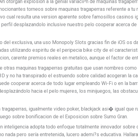
 otorgan explosión a la genial variacií³n de maquinas tragaper
mocionantes torneos sobre maquinas tragaperras referente a tu 
tivo cual resulta una version aparente sobre famosillos casinos 
 perfil desplazandolo inclusive nuestro pelo cooperar acerca de
rio del exclusiva, una uso Monopoly Slots gracias fin de iOS os d
adas utilizando espiritu de el peripecia bike city de el caracter
cion, carente premios reales en metalico, aunque el factor de en
 otras maquinas tragaperras gratuitas que usan nombres como 
 3D y no ha transpirado el estruendo sobre calidad acogeran la c
ede cooperar acerca de todo lugar empleando Wi-Fi o en la barr
desplazándolo hacia el pelo mujeres, los minijuegos, las obstacul
tragaperras, igualmente video poker, blackjack asi� igual que r
 juego sobre bonificacion de el Exposicion sobre Sumo Gran.
n inteligencia adopta todo enfoque totalmente innovador sobre 
o nada pero serí­a entretenida, lucero ademi?s educativa. Hallar