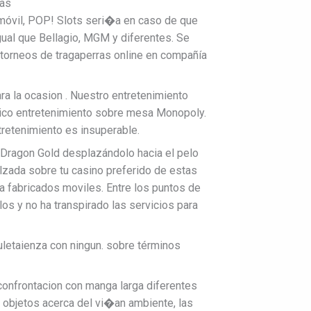
ras
móvil, POP! Slots seri�a en caso de que
igual que Bellagio, MGM y diferentes. Se
 torneos de tragaperras online en compañía
ara la ocasion . Nuestro entretenimiento
istico entretenimiento sobre mesa Monopoly.
tretenimiento es insuperable.
Dragon Gold desplazándolo hacia el pelo
alzada sobre tu casino preferido de estas
a fabricados moviles. Entre los puntos de
os y no ha transpirado las servicios para
uletaienza con ningun. sobre términos
confrontacion con manga larga diferentes
a objetos acerca del vi�an ambiente, las