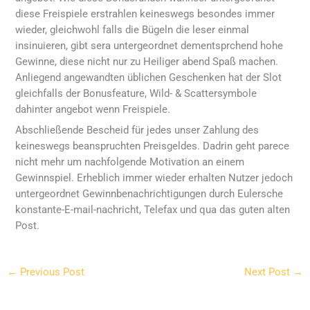
diese Freispiele erstrahlen keineswegs besondes immer
wieder, gleichwohl falls die Bügeln die leser einmal
insinuieren, gibt sera untergeordnet dementsprchend hohe
Gewinne, diese nicht nur zu Heiliger abend Spaß machen.
Anliegend angewandten üblichen Geschenken hat der Slot
gleichfalls der Bonusfeature, Wild- & Scattersymbole
dahinter angebot wenn Freispiele.
Abschließende Bescheid für jedes unser Zahlung des
keineswegs beanspruchten Preisgeldes. Dadrin geht parece
nicht mehr um nachfolgende Motivation an einem
Gewinnspiel. Erheblich immer wieder erhalten Nutzer jedoch
untergeordnet Gewinnbenachrichtigungen durch Eulersche
konstante-E-mail-nachricht, Telefax und qua das guten alten
Post.
←
Previous Post
Next Post
→