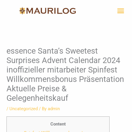
Skip
Me
to
content
essence Santa’s Sweetest
Surprises Advent Calendar 2024
inoffizieller mitarbeiter Spinfest
Willkommensbonus Präsentation
Aktuelle Preise &
Gelegenheitskauf
/
Uncategorized
/ By
admin
Content