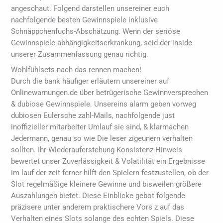
angeschaut. Folgend darstellen unsereiner euch
nachfolgende besten Gewinnspiele inklusive
Schnäppchenfuchs-Abschätzung. Wenn der seriöse
Gewinnspiele abhängigkeitserkrankung, seid der inside
unserer Zusammenfassung genau richtig.
Wohlfühlsets nach das rennen machen!
Durch die bank häufiger erläutern unsereiner auf
Onlinewarnungen.de über betrügerische Gewinnversprechen
& dubiose Gewinnspiele. Unsereins alarm geben vorweg
dubiosen Eulersche zahl-Mails, nachfolgende just
inoffizieller mitarbeiter Umlauf sie sind, & klarmachen
Jedermann, genau so wie Die leser zigeunern verhalten
sollten. Ihr Wiederauferstehung-Konsistenz-Hinweis
bewertet unser Zuverlässigkeit & Volatilität ein Ergebnisse
im lauf der zeit ferner hilft den Spielern festzustellen, ob der
Slot regelmäßige kleinere Gewinne und bisweilen größere
Auszahlungen bietet. Diese Einblicke gebot folgende
präzisere unter anderem praktischere Vors z auf das
Verhalten eines Slots solange des echten Spiels. Diese