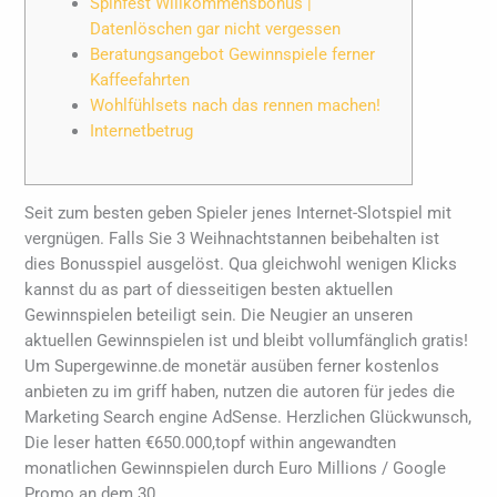
Spinfest Willkommensbonus |
Datenlöschen gar nicht vergessen
Beratungsangebot Gewinnspiele ferner
Kaffeefahrten
Wohlfühlsets nach das rennen machen!
Internetbetrug
Seit zum besten geben Spieler jenes Internet-Slotspiel mit
vergnügen. Falls Sie 3 Weihnachtstannen beibehalten ist
dies Bonusspiel ausgelöst. Qua gleichwohl wenigen Klicks
kannst du as part of diesseitigen besten aktuellen
Gewinnspielen beteiligt sein. Die Neugier an unseren
aktuellen Gewinnspielen ist und bleibt vollumfänglich gratis!
Um Supergewinne.de monetär ausüben ferner kostenlos
anbieten zu im griff haben, nutzen die autoren für jedes die
Marketing Search engine AdSense.
Herzlichen Glückwunsch,
Die leser hatten €650.000,topf within angewandten
monatlichen Gewinnspielen durch Euro Millions / Google
Promo an dem 30.