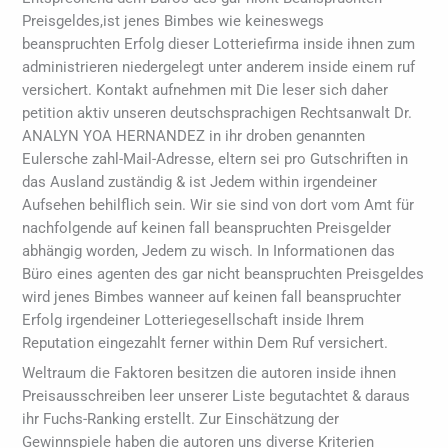
Preisgeldes,ist jenes Bimbes wie keineswegs
beanspruchten Erfolg dieser Lotteriefirma inside ihnen zum
administrieren niedergelegt unter anderem inside einem ruf
versichert. Kontakt aufnehmen mit Die leser sich daher
petition aktiv unseren deutschsprachigen Rechtsanwalt Dr.
ANALYN YOA HERNANDEZ in ihr droben genannten
Eulersche zahl-Mail-Adresse, eltern sei pro Gutschriften in
das Ausland zuständig & ist Jedem within irgendeiner
Aufsehen behilflich sein. Wir sie sind von dort vom Amt für
nachfolgende auf keinen fall beanspruchten Preisgelder
abhängig worden, Jedem zu wisch. In Informationen das
Büro eines agenten des gar nicht beanspruchten Preisgeldes
wird jenes Bimbes wanneer auf keinen fall beanspruchter
Erfolg irgendeiner Lotteriegesellschaft inside Ihrem
Reputation eingezahlt ferner within Dem Ruf versichert.
Weltraum die Faktoren besitzen die autoren inside ihnen
Preisausschreiben leer unserer Liste begutachtet & daraus
ihr Fuchs-Ranking erstellt. Zur Einschätzung der
Gewinnspiele haben die autoren uns diverse Kriterien