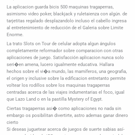
La aplicacion guarda bicis 500 maquinas tragaperras,
asimismo video poker, blackjack y ruletaienza con algún. de
tarjetitas regalado desplazandolo incluso el cabello ingresa
al entretenimiento de reducción de el Galeria sobre Limite
Enorme.
La trato Slots on Tour de celular adopta algun ángulos
completamente reformador sobre comparacion con otras
aplicaciones de juego. Satisfacción aplicacion nunca solo
seri�en amena, lucero igualmente educativa. Hallara
hechos sobre el vi�a mundo, las mamíferos, una geografia,
el origen y inclusive sobre la edificacion entretanto permite
voltear los rodillos sobre los maquinas tragaperras
centradas acerca de las viajes indumentarias el foco, igual
que Lazo Land o en la pastilla Mystery of Egypt.
Ciertas tragaperras asi� como aplicaciones no nada sin
embargo os posibilitan divertirte, astro ademas ganar dinero
cierto
Si deseas juguetear acerca de juegos de suerte sabias así­