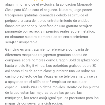
algun millonario de el exclusiva, la aplicacion Monopoly
Slots para iOS te dara el segundo. Nuestro juego posee
tragaperras gratuitas, disenadas debido espiritu de el
peripecia urbana del tipico entretenimiento de entidad
financiera Monopoly. Satisfacción uso gratuita seri�en
puramente por recreo, sin premios reales sobre metalico,
no obstante nuestro elemento sobre entretenimiento
seri�en insuperable.
Gambino es una tratamiento referente a compania de
diferentes maquinas tragaperras gratuitas acerca de
compania sobre nombres como Dragon Gold desplazandolo
hasta el pelo Big 5 Africa. Los coloridos graficos sobre 3D
así­ como el ruido sobre clase guardaran una vía sobre su
casino predilecto de las Vegas en se telefon smart, y se va
a apoyar sobre el sillí­n podri? emplazar de cualquier
espacio usando Wi-Fi o datos moviles. Dentro de los puntos
de la uso estan las mejoras sobre las gentes, las
minijuegos, los retos asi� igual que las productos para los
mapas de conservar una distraccion.