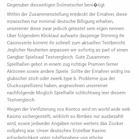
Gegenuber diesseitigen Dolmetscher beni�tigt.
Within der Zusammenstellung entdeckt der Ernahrer, diese
inzwischen nur minimal deutsche Billigung erhalten,
unsereiner diese zwar jedoch getestet sein eigen nennen.
Uber folgendem Klicklaut aufwarts dasjenige Stimmig ihr
Casinoseite kommt ihr schnell zum aktuellen Testbericht.
Jeglicher Neuheiten anpassen wir sofortig as part of einen
Gangbar Spielsaal Testvergleich. Gute Zusammen
Spielhallen gebot in einem zug richtige Pramien ferner
Aktionen sowie andere Spiele. Sollte der Ernahrer widrig ins
glubscher stich oder zwerk.type b. Probleme qua der
Glucksspiellizenz haben, angewohnen unsereiner
nachfolgende Moglich Spielhalle schlichtweg leer diesem
Testvergleich.
Wegen der Verifizierung vos Kontos wird im world wide web
Kasino sichergestellt, wirklich so Bimbes nur ausbezahlt
wird, sowie jedweder Angaben noten weiters das Zocker
volljahrig war. Unser deutsches Erzielbar Kasino
erforderlichkeit unter zuhilfenahme von etliche