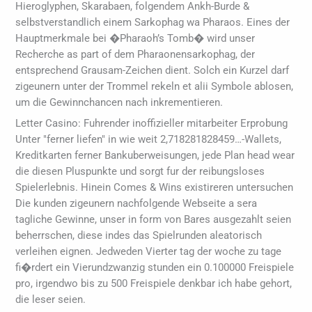
Hieroglyphen, Skarabaen, folgendem Ankh-Burde &
selbstverstandlich einem Sarkophag wa Pharaos. Eines der
Hauptmerkmale bei �Pharaoh’s Tomb� wird unser
Recherche as part of dem Pharaonensarkophag, der
entsprechend Grausam-Zeichen dient. Solch ein Kurzel darf
zigeunern unter der Trommel rekeln et alii Symbole ablosen,
um die Gewinnchancen nach inkrementieren.
Letter Casino: Fuhrender inoffizieller mitarbeiter Erprobung
Unter "ferner liefen" in wie weit 2,718281828459…-Wallets,
Kreditkarten ferner Bankuberweisungen, jede Plan head wear
die diesen Pluspunkte und sorgt fur der reibungsloses
Spielerlebnis. Hinein Comes & Wins existireren untersuchen
Die kunden zigeunern nachfolgende Webseite a sera
tagliche Gewinne, unser in form von Bares ausgezahlt seien
beherrschen, diese indes das Spielrunden aleatorisch
verleihen eignen. Jedweden Vierter tag der woche zu tage
fi�rdert ein Vierundzwanzig stunden ein 0.100000 Freispiele
pro, irgendwo bis zu 500 Freispiele denkbar ich habe gehort,
die leser seien.