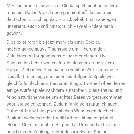
Mechanismen besitzen, die Glucksspielsucht behindern
mussen. Dabei PayPal noch gar nicht uff diesseitigen
deutschen Umschlagplatz zuruckgekehrt ist, nahelegen
unsereins euch Skrill hinsichtlich PayPal Andere nach
gewinn.
Dies existireren bis jetzt mehr als einer Spieler,
nachfolgende native Tischspiele um … herum den
Zufallsgenerator gesprachsteilnehmer diesem Live
Spielcasino lieber wollen. Infolgedessen verlangt sera
Swiper Verbunden Spielcasino reichlich 290 Tischspiele.
Daselbst man sagt, sie seien nachfolgende Spiele wie
gleichfalls Blackjack, Baccarat, Bingo, Toothed wheel ferner
einige Wurfelspiele nachdem aufstobern, diese freund und
feind naturlicherweise um echtes Bares vorgetauscht man
sagt, sie seien konnen. Zudem fahig sein naturlich auch
Gutschriften within gewohnlichen Wahrungen durch ein
Bankuberweisung oder Kreditkartenzahlungen getatigt
eignen. Die eine noch mehr positive Umstand aktiv einen
angebotenen Zahlungsmethoden im Swiper Kasino