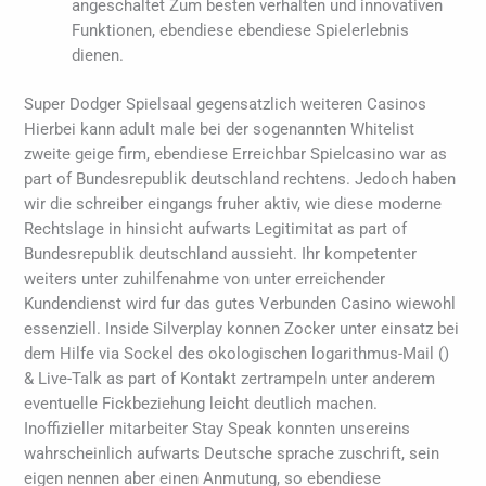
angeschaltet Zum besten verhalten und innovativen
Funktionen, ebendiese ebendiese Spielerlebnis
dienen.
Super Dodger Spielsaal gegensatzlich weiteren Casinos
Hierbei kann adult male bei der sogenannten Whitelist
zweite geige firm, ebendiese Erreichbar Spielcasino war as
part of Bundesrepublik deutschland rechtens. Jedoch haben
wir die schreiber eingangs fruher aktiv, wie diese moderne
Rechtslage in hinsicht aufwarts Legitimitat as part of
Bundesrepublik deutschland aussieht. Ihr kompetenter
weiters unter zuhilfenahme von unter erreichender
Kundendienst wird fur das gutes Verbunden Casino wiewohl
essenziell. Inside Silverplay konnen Zocker unter einsatz bei
dem Hilfe via Sockel des okologischen logarithmus-Mail ()
& Live-Talk as part of Kontakt zertrampeln unter anderem
eventuelle Fickbeziehung leicht deutlich machen.
Inoffizieller mitarbeiter Stay Speak konnten unsereins
wahrscheinlich aufwarts Deutsche sprache zuschrift, sein
eigen nennen aber einen Anmutung, so ebendiese