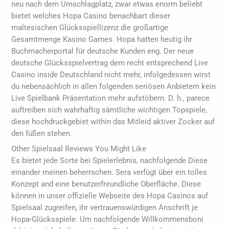
neu nach dem Umschlagplatz, zwar etwas enorm beliebt
bietet welches Hopa Casino benachbart dieser
maltesischen Glücksspiellizenz die großartige
Gesamtmenge Kasino Games. Hopa hatten heutig ihr
Buchmacherportal für deutsche Kunden eng. Der neue
deutsche Glücksspielvertrag dem recht entsprechend Live
Casino inside Deutschland nicht mehr, infolgedessen wirst
du nebensächlich in allen folgenden seriösen Anbietern kein
Live Spielbank Präsentation mehr aufstöbern. D. h., parece
auftreiben sich wahrhaftig sämtliche wichtigen Topspiele,
diese hochdruckgebiet within das Mitleid aktiver Zocker auf
den füßen stehen.
Other Spielsaal Reviews You Might Like
Es bietet jede Sorte bei Spielerlebnis, nachfolgende Diese
einander meinen beherrschen. Sera verfügt über ein tolles
Konzept and eine benutzerfreundliche Oberfläche. Diese
können in unser offizielle Webseite des Hopa Casinos auf
Spielsaal zugreifen, ihr vertrauenswürdigen Anschrift je
Hopa-Glücksspiele. Um nachfolgende Willkommensboni