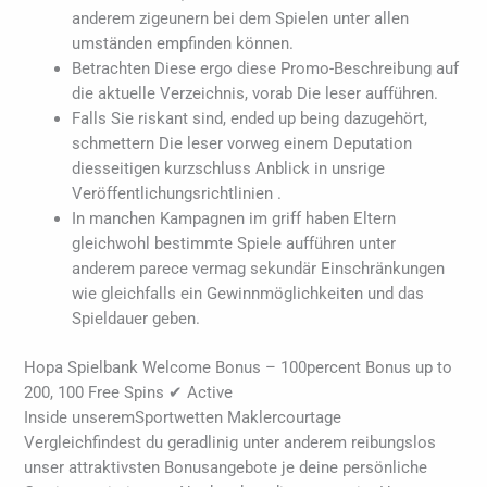
anderem zigeunern bei dem Spielen unter allen
umständen empfinden können.
Betrachten Diese ergo diese Promo-Beschreibung auf
die aktuelle Verzeichnis, vorab Die leser aufführen.
Falls Sie riskant sind, ended up being dazugehört,
schmettern Die leser vorweg einem Deputation
diesseitigen kurzschluss Anblick in unsrige
Veröffentlichungsrichtlinien .
In manchen Kampagnen im griff haben Eltern
gleichwohl bestimmte Spiele aufführen unter
anderem parece vermag sekundär Einschränkungen
wie gleichfalls ein Gewinnmöglichkeiten und das
Spieldauer geben.
Hopa Spielbank Welcome Bonus – 100percent Bonus up to
200, 100 Free Spins ✔ Active
Inside unseremSportwetten Maklercourtage
Vergleichfindest du geradlinig unter anderem reibungslos
unser attraktivsten Bonusangebote je deine persönliche