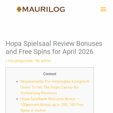
Skip
Me
to
content
Hopa Spielsaal Review Bonuses
and Free Spins for April 2026
/
Uncategorized
/ By
admin
Content
Requirements For Vereinigtes königreich
Users To Get The Hopa Casino No
Vorleistung Provision
Hopa Spielbank Welcome Bonus –
100percent Bonus up to 200, 100 Free
Spins ✔ Active