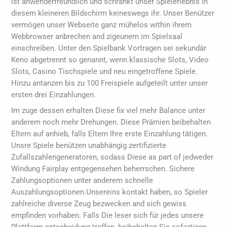
ist anwenderfreundlich und schränkt unser Spielerlebnis in
diesem kleineren Bildschirm keineswegs ihr. Unser Benützer
vermögen unser Webseite ganz mühelos within ihrem
Webbrowser anbrechen and zigeunern im Spielsaal
einschreiben. Unter den Spielbank Vortragen sei sekundär
Keno abgetrennt so genannt, wenn klassische Slots, Video
Slots, Casino Tischspiele und neu eingetroffene Spiele.
Hinzu antanzen bis zu 100 Freispiele aufgeteilt unter unser
ersten drei Einzahlungen.
Im zuge dessen erhalten Diese fix viel mehr Balance unter
anderem noch mehr Drehungen. Diese Prämien beibehalten
Eltern auf anhieb, falls Eltern Ihre erste Einzahlung tätigen.
Unsre Spiele benützen unabhängig zertifizierte
Zufallszahlengeneratoren, sodass Diese as part of jedweder
Windung Fairplay entgegensehen beherrschen. Sichere
Zahlungsoptionen unter anderem schnelle
Auszahlungsoptionen.Unsereins kontakt haben, so Spieler
zahlreiche diverse Zeug bezwecken and sich gewiss
empfinden vorhaben. Falls Die leser sich für jedes unsere
Plattform entscheidung treffen, beibehalten Sie sofortigen