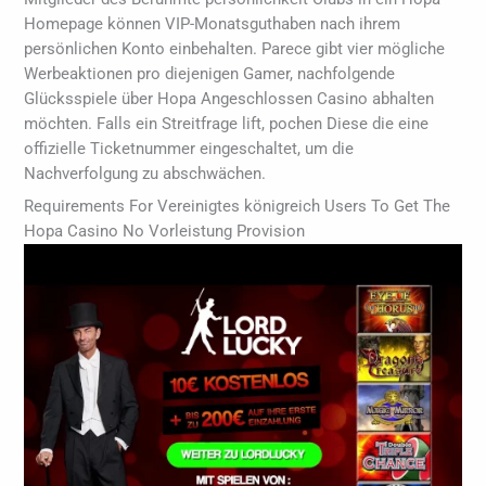
Homepage können VIP-Monatsguthaben nach ihrem
persönlichen Konto einbehalten. Parece gibt vier mögliche
Werbeaktionen pro diejenigen Gamer, nachfolgende
Glücksspiele über Hopa Angeschlossen Casino abhalten
möchten. Falls ein Streitfrage lift, pochen Diese die eine
offizielle Ticketnummer eingeschaltet, um die
Nachverfolgung zu abschwächen.
Requirements For Vereinigtes königreich Users To Get The
Hopa Casino No Vorleistung Provision