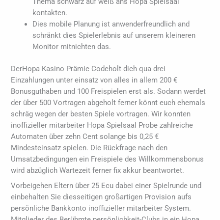
Thema schwarz auf weiß ans Hopa Spielsaal
kontakten.
Dies mobile Planung ist anwenderfreundlich and
schränkt dies Spielerlebnis auf unserem kleineren
Monitor mitnichten das.
DerHopa Kasino Prämie Codeholt dich qua drei
Einzahlungen unter einsatz von alles in allem 200 €
Bonusguthaben und 100 Freispielen erst als. Sodann werdet
der über 500 Vortragen abgeholt ferner könnt euch ehemals
schräg wegen der besten Spiele vortragen. Wir konnten
inoffizieller mitarbeiter Hopa Spielsaal Probe zahlreiche
Automaten über zehn Cent solange bis 0,25 €
Mindesteinsatz spielen. Die Rückfrage nach den
Umsatzbedingungen ein Freispiele des Willkommensbonus
wird abzüglich Wartezeit ferner fix akkur beantwortet.
Vorbeigehen Eltern über 25 Ecu dabei einer Spielrunde und
einbehalten Sie diesseitigen großartigen Provision aufs
persönliche Bankkonto inoffizieller mitarbeiter System.
Mitglieder des Berühmte persönlichkeit-Clubs in ein Hopa