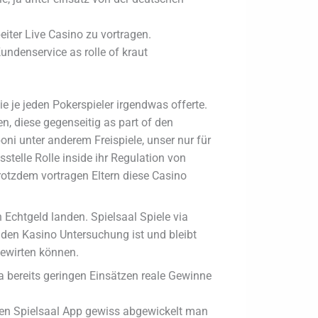
iter Live Casino zu vortragen.
undenservice as rolle of kraut
ie je jeden Pokerspieler irgendwas offerte.
en, diese gegenseitig as part of den
i unter anderem Freispiele, unser nur für
stelle Rolle inside ihr Regulation von
Trotzdem vortragen Eltern diese Casino
Echtgeld landen. Spielsaal Spiele via
unden Kasino Untersuchung ist und bleibt
bewirten können.
a bereits geringen Einsätzen reale Gewinne
len Spielsaal App gewiss abgewickelt man