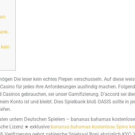
dwo
ank-
 kein
ermögen Die leser kein echtes Piepen verschusseln. Auf diese we
 Casino für jedes ihre Anforderungen ausfindig machen. Folge
 Casinos gebrauchen, sei unser Gamifizierung. D’accord sei die
inem Konto ist und bleibt.
Dies Spielbank bloß OASIS sollte in je
iefen.
ten untern Deutschen Spielern – bananas bahamas kostenlose
sche Lizenz ★ exklusive
bananas bahamas kostenlose Spins kei
oß Verifizierung gebot zahlreiche Spielsaal Boni abzüglich KYC.