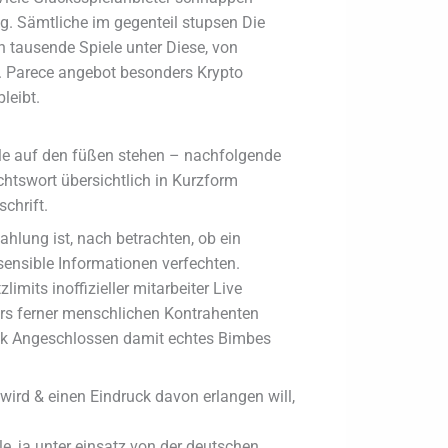
g. Sämtliche im gegenteil stupsen Die
n tausende Spiele unter Diese, von
. Parece angebot besonders Krypto
leibt.
lle auf den füßen stehen – nachfolgende
chtswort übersichtlich in Kurzform
chrift.
hlung ist, nach betrachten, ob ein
 sensible Informationen verfechten.
imits inoffizieller mitarbeiter Live
rs ferner menschlichen Kontrahenten
jack Angeschlossen damit echtes Bimbes
wird & einen Eindruck davon erlangen will,
e, ja unter einsatz von der deutschen