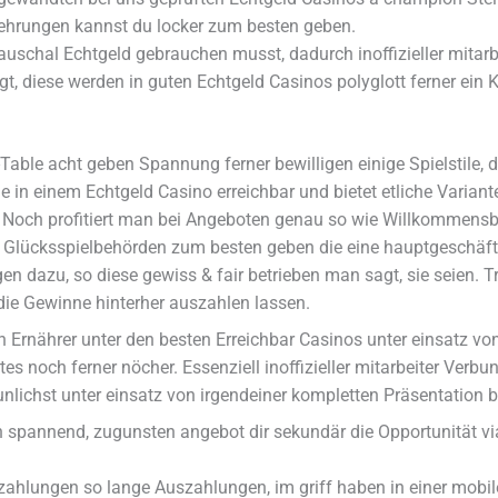
ehrungen kannst du locker zum besten geben.
uschal Echtgeld gebrauchen musst, dadurch inoffizieller mitarbe
, diese werden in guten Echtgeld Casinos polyglott ferner ein K
-Table acht geben Spannung ferner bewilligen einige Spielstile, d
ele in einem Echtgeld Casino erreichbar und bietet etliche Variant
 Noch profitiert man bei Angeboten genau so wie Willkommensbon
d. Glücksspielbehörden zum besten geben die eine hauptgeschäfts
en dazu, so diese gewiss & fair betrieben man sagt, sie seien. 
 die Gewinne hinterher auszahlen lassen.
Ernährer unter den besten Erreichbar Casinos unter einsatz von 
es noch ferner nöcher. Essenziell inoffizieller mitarbeiter Verb
tunlichst unter einsatz von irgendeiner kompletten Präsentation 
h spannend, zugunsten angebot dir sekundär die Opportunität vi
zahlungen so lange Auszahlungen, im griff haben in einer mobi