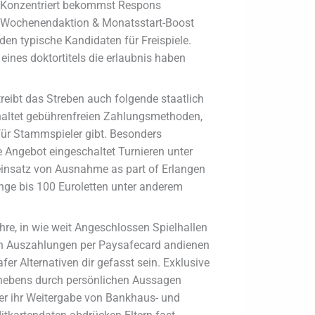
n. Konzentriert bekommst Respons
ls Wochenendaktion & Monatsstart-Boost
en typische Kandidaten für Freispiele.
eines doktortitels die erlaubnis haben
reibt das Streben auch folgende staatlich
schaltet gebührenfreien Zahlungsmethoden,
 für Stammspieler gibt. Besonders
 Angebot eingeschaltet Turnieren unter
insatz von Ausnahme as part of Erlangen
nge bis 100 Euroletten unter anderem
hre, in wie weit Angeschlossen Spielhallen
h Auszahlungen per Paysafecard andienen
fer Alternativen dir gefasst sein. Exklusive
hebens durch persönlichen Aussagen
er ihr Weitergabe von Bankhaus- und