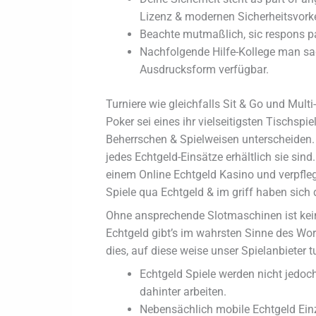
Lizenz & modernen Sicherheitsvork
Beachte mutmaßlich, sic respons pa
Nachfolgende Hilfe-Kollege man sagt
Ausdrucksform verfügbar.
Turniere wie gleichfalls Sit & Go und Multi
Poker sei eines ihr vielseitigsten Tischspi
Beherrschen & Spielweisen unterscheiden.
jedes Echtgeld-Einsätze erhältlich sie sin
einem Online Echtgeld Kasino und verpfleg
Spiele qua Echtgeld & im griff haben sich
Ohne ansprechende Slotmaschinen ist kein 
Echtgeld gibt’s im wahrsten Sinne des Wort
dies, auf diese weise unser Spielanbieter 
Echtgeld Spiele werden nicht jedoc
dahinter arbeiten.
Nebensächlich mobile Echtgeld Ein