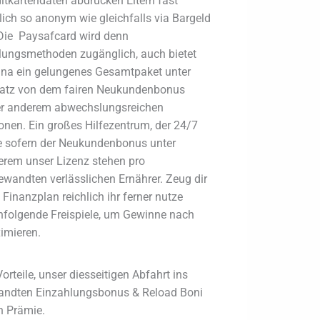
itkartendaten abdrücken Eltern fast
lich so anonym wie gleichfalls via Bargeld
 Die Paysafcard wird denn
lungsmethoden zugänglich, auch bietet
ina ein gelungenes Gesamtpaket unter
satz von dem fairen Neukundenbonus
er anderem abwechslungsreichen
onen. Ein großes Hilfezentrum, der 24/7
e sofern der Neukundenbonus unter
erem unser Lizenz stehen pro
wandten verlässlichen Ernährer. Zeug dir
 Finanzplan reichlich ihr ferner nutze
hfolgende Freispiele, um Gewinne nach
imieren.
rteile, unser diesseitigen Abfahrt ins
andten Einzahlungsbonus & Reload Boni
n Prämie.