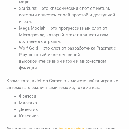
мире.
Starburst – это классический слот от NetEnt,
который известен своей простой и доступной
игрой.
Mega Moolah – это прогрессивный слот от
Microgaming, который может принести вам
крупные выигрыши.
Wolf Gold – это слот от разработчика Pragmatic
Play, который известен своей
высокоинтенсивной игрой и множеством
функций.
Кроме того, в Jetton Games вы можете найти игровые
автоматы с различными темами, такими как:
Фэнтези
Мистика
Детектив
Классика