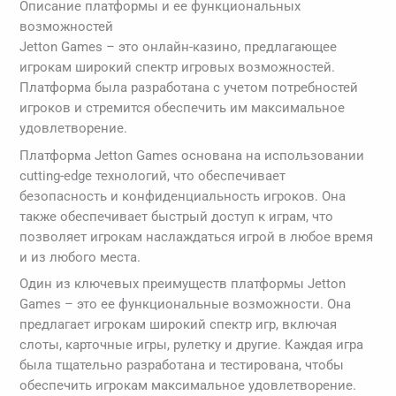
Описание платформы и ее функциональных
возможностей
Jetton Games – это онлайн-казино, предлагающее
игрокам широкий спектр игровых возможностей.
Платформа была разработана с учетом потребностей
игроков и стремится обеспечить им максимальное
удовлетворение.
Платформа Jetton Games основана на использовании
cutting-edge технологий, что обеспечивает
безопасность и конфиденциальность игроков. Она
также обеспечивает быстрый доступ к играм, что
позволяет игрокам наслаждаться игрой в любое время
и из любого места.
Один из ключевых преимуществ платформы Jetton
Games – это ее функциональные возможности. Она
предлагает игрокам широкий спектр игр, включая
слоты, карточные игры, рулетку и другие. Каждая игра
была тщательно разработана и тестирована, чтобы
обеспечить игрокам максимальное удовлетворение.