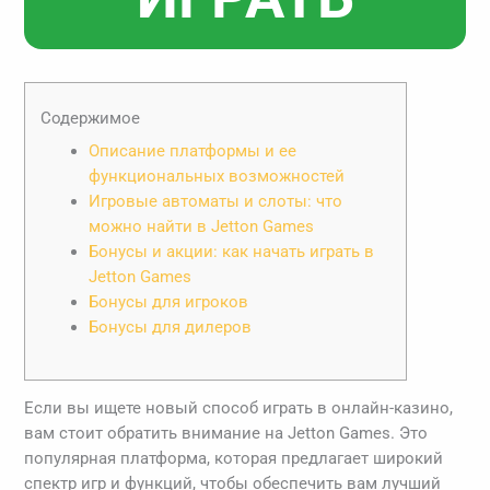
Содержимое
Описание платформы и ее
функциональных возможностей
Игровые автоматы и слоты: что
можно найти в Jetton Games
Бонусы и акции: как начать играть в
Jetton Games
Бонусы для игроков
Бонусы для дилеров
Если вы ищете новый способ играть в онлайн-казино,
вам стоит обратить внимание на Jetton Games. Это
популярная платформа, которая предлагает широкий
спектр игр и функций, чтобы обеспечить вам лучший