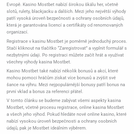
Evropě. Kasino Mostbet nabízí širokou škálu her, včetně
slotů, rulety, blackjacku a dalších. Mezi jeho největší výhody
patří vysoká úroveň bezpečnosti a ochrany osobních údajů,
která je garantována licencí a certifikáty od renomovaných
organizací.
Registrace v kasinu Mostbet je poměrně jednoduchý proces.
Stačí kliknout na tlačítko “Zaregistrovat” a vyplnit formulář s
nezbytnými údaji. Po registraci můžete začít hrát a využívat
všechny výhody kasina Mostbet.
Kasino Mostbet také nabízí několik bonusů a akcí, které
mohou pomoci hráčům získat více bonusů a zvýšit své
šance na výhru. Mezi nejpopulárnější bonusy patří bonus na
první vklad a bonus za referenci přátel.
V tomto článku se budeme zabývat všemi aspekty kasina
Mostbet, včetně procesu registrace, online kasina Mostbet
a všech jeho výhod. Pokud hledáte nové online kasino, které
nabízí vysokou úroveň bezpečnosti a ochrany osobních
údajů, pak je Mostbet ideálním výběrem.