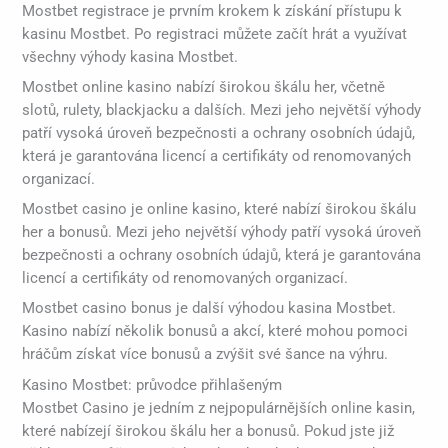
Mostbet registrace je prvním krokem k získání přístupu k
kasinu Mostbet. Po registraci můžete začít hrát a využívat
všechny výhody kasina Mostbet.
Mostbet online kasino nabízí širokou škálu her, včetně
slotů, rulety, blackjacku a dalších. Mezi jeho největší výhody
patří vysoká úroveň bezpečnosti a ochrany osobních údajů,
která je garantována licencí a certifikáty od renomovaných
organizací.
Mostbet casino je online kasino, které nabízí širokou škálu
her a bonusů. Mezi jeho největší výhody patří vysoká úroveň
bezpečnosti a ochrany osobních údajů, která je garantována
licencí a certifikáty od renomovaných organizací.
Mostbet casino bonus je další výhodou kasina Mostbet.
Kasino nabízí několik bonusů a akcí, které mohou pomoci
hráčům získat více bonusů a zvýšit své šance na výhru.
Kasino Mostbet: průvodce přihlašeným
Mostbet Casino je jedním z nejpopulárnějších online kasin,
které nabízejí širokou škálu her a bonusů. Pokud jste již