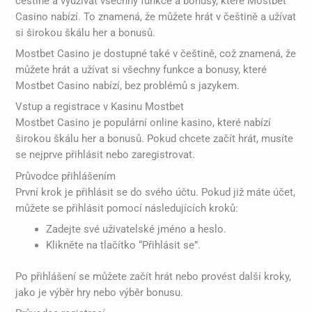
češtině a využívat všechny funkce a bonusy, které Mostbet
Casino nabízí. To znamená, že můžete hrát v češtině a užívat
si širokou škálu her a bonusů.
Mostbet Casino je dostupné také v češtině, což znamená, že
můžete hrát a užívat si všechny funkce a bonusy, které
Mostbet Casino nabízí, bez problémů s jazykem.
Vstup a registrace v Kasinu Mostbet
Mostbet Casino je populární online kasino, které nabízí
širokou škálu her a bonusů. Pokud chcete začít hrát, musíte
se nejprve přihlásit nebo zaregistrovat.
Průvodce přihlášením
První krok je přihlásit se do svého účtu. Pokud již máte účet,
můžete se přihlásit pomocí následujících kroků:
Zadejte své uživatelské jméno a heslo.
Klikněte na tlačítko “Přihlásit se”.
Po přihlášení se můžete začít hrát nebo provést další kroky,
jako je výběr hry nebo výběr bonusu.