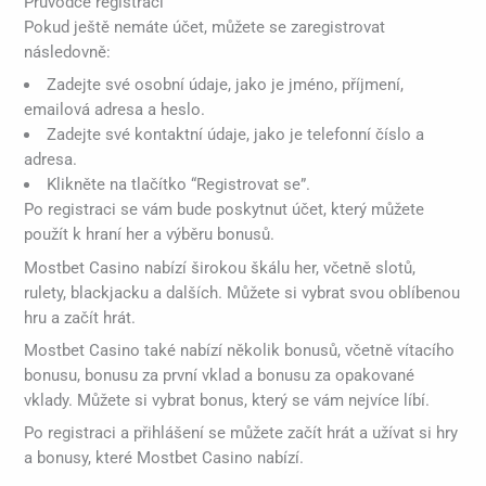
Průvodce registrací
Pokud ještě nemáte účet, můžete se zaregistrovat
následovně:
Zadejte své osobní údaje, jako je jméno, příjmení,
emailová adresa a heslo.
Zadejte své kontaktní údaje, jako je telefonní číslo a
adresa.
Klikněte na tlačítko “Registrovat se”.
Po registraci se vám bude poskytnut účet, který můžete
použít k hraní her a výběru bonusů.
Mostbet Casino nabízí širokou škálu her, včetně slotů,
rulety, blackjacku a dalších. Můžete si vybrat svou oblíbenou
hru a začít hrát.
Mostbet Casino také nabízí několik bonusů, včetně vítacího
bonusu, bonusu za první vklad a bonusu za opakované
vklady. Můžete si vybrat bonus, který se vám nejvíce líbí.
Po registraci a přihlášení se můžete začít hrát a užívat si hry
a bonusy, které Mostbet Casino nabízí.