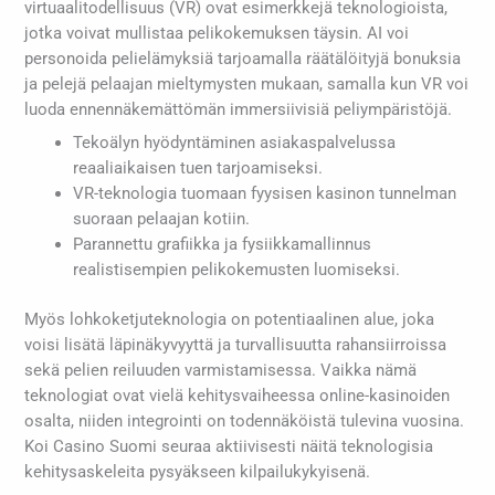
virtuaalitodellisuus (VR) ovat esimerkkejä teknologioista,
jotka voivat mullistaa pelikokemuksen täysin. AI voi
personoida pelielämyksiä tarjoamalla räätälöityjä bonuksia
ja pelejä pelaajan mieltymysten mukaan, samalla kun VR voi
luoda ennennäkemättömän immersiivisiä peliympäristöjä.
Tekoälyn hyödyntäminen asiakaspalvelussa
reaaliaikaisen tuen tarjoamiseksi.
VR-teknologia tuomaan fyysisen kasinon tunnelman
suoraan pelaajan kotiin.
Parannettu grafiikka ja fysiikkamallinnus
realistisempien pelikokemusten luomiseksi.
Myös lohkoketjuteknologia on potentiaalinen alue, joka
voisi lisätä läpinäkyvyyttä ja turvallisuutta rahansiirroissa
sekä pelien reiluuden varmistamisessa. Vaikka nämä
teknologiat ovat vielä kehitysvaiheessa online-kasinoiden
osalta, niiden integrointi on todennäköistä tulevina vuosina.
Koi Casino Suomi seuraa aktiivisesti näitä teknologisia
kehitysaskeleita pysyäkseen kilpailukykyisenä.