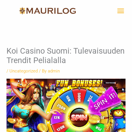
Skip
Me
to
content
Koi Casino Suomi: Tulevaisuuden
Trendit Pelialalla
/
Uncategorized
/ By
admin