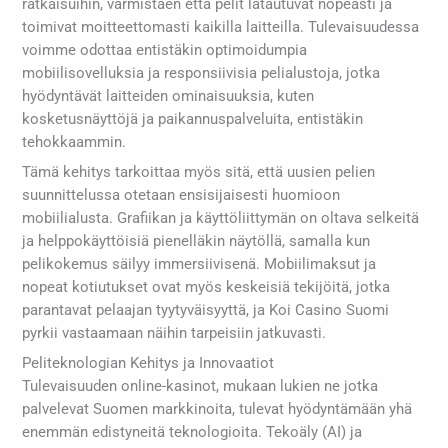
ratkaisuihin, varmistaen että pelit latautuvat nopeasti ja
toimivat moitteettomasti kaikilla laitteilla. Tulevaisuudessa
voimme odottaa entistäkin optimoidumpia
mobiilisovelluksia ja responsiivisia pelialustoja, jotka
hyödyntävät laitteiden ominaisuuksia, kuten
kosketusnäyttöjä ja paikannuspalveluita, entistäkin
tehokkaammin.
Tämä kehitys tarkoittaa myös sitä, että uusien pelien
suunnittelussa otetaan ensisijaisesti huomioon
mobiilialusta. Grafiikan ja käyttöliittymän on oltava selkeitä
ja helppokäyttöisiä pienelläkin näytöllä, samalla kun
pelikokemus säilyy immersiivisenä. Mobiilimaksut ja
nopeat kotiutukset ovat myös keskeisiä tekijöitä, jotka
parantavat pelaajan tyytyväisyyttä, ja Koi Casino Suomi
pyrkii vastaamaan näihin tarpeisiin jatkuvasti.
Peliteknologian Kehitys ja Innovaatiot
Tulevaisuuden online-kasinot, mukaan lukien ne jotka
palvelevat Suomen markkinoita, tulevat hyödyntämään yhä
enemmän edistyneitä teknologioita. Tekoäly (AI) ja