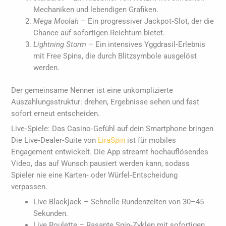
Mechaniken und lebendigen Grafiken.
Mega Moolah
– Ein progressiver Jackpot‑Slot, der die
Chance auf sofortigen Reichtum bietet.
Lightning Storm
– Ein intensives Yggdrasil‑Erlebnis
mit Free Spins, die durch Blitzsymbole ausgelöst
werden.
Der gemeinsame Nenner ist eine unkomplizierte
Auszahlungsstruktur: drehen, Ergebnisse sehen und fast
sofort erneut entscheiden.
Live‑Spiele: Das Casino‑Gefühl auf dein Smartphone bringen
Die Live‑Dealer‑Suite von
LiraSpin
ist für mobiles
Engagement entwickelt. Die App streamt hochauflösendes
Video, das auf Wunsch pausiert werden kann, sodass
Spieler nie eine Karten‑ oder Würfel‑Entscheidung
verpassen.
Live Blackjack – Schnelle Rundenzeiten von 30–45
Sekunden.
Live Roulette – Rasante Spin‑Zyklen mit sofortigen