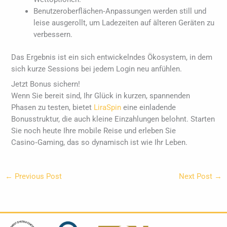
Benutzeroberflächen‑Anpassungen werden still und
leise ausgerollt, um Ladezeiten auf älteren Geräten zu
verbessern.
Das Ergebnis ist ein sich entwickelndes Ökosystem, in dem
sich kurze Sessions bei jedem Login neu anfühlen.
Jetzt Bonus sichern!
Wenn Sie bereit sind, Ihr Glück in kurzen, spannenden
Phasen zu testen, bietet
LiraSpin
eine einladende
Bonusstruktur, die auch kleine Einzahlungen belohnt. Starten
Sie noch heute Ihre mobile Reise und erleben Sie
Casino‑Gaming, das so dynamisch ist wie Ihr Leben.
←
Previous Post
Next Post
→