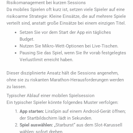
Risikomanagement bei kurzen Sessions
Da mobiles Spielen oft kurz ist, setzen viele Spieler auf eine
risikoarme Strategie: Kleine Einsätze, die auf mehrere Spiele
verteilt sind, anstatt große Einsätze bei einem einzigen Titel.
Setzen Sie vor dem Start der App ein tägliches
Budget.
Nutzen Sie Mikro‑Wett‑Optionen bei Live‑Tischen.
Pausing Sie das Spiel, wenn Sie Ihr vorab festgelegtes
Verlustlimit erreicht haben.
Dieser disziplinierte Ansatz hält die Sessions angenehm,
ohne sie zu riskanten Marathon‑Herausforderungen werden
zu lassen.
Typischer Ablauf einer mobilen Spielsession
Ein typischer Spieler könnte folgendes Muster verfolgen:
App starten:
LiraSpin auf einem Android‑Gerät öffnen;
der Startbildschirm lädt in Sekunden.
Spiel auswählen:
„Starburst“ aus dem Slot‑Karussell
wählen; sofort drehen.