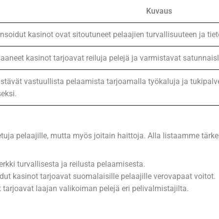
Kuvaus
nsoidut kasinot ovat sitoutuneet pelaajien turvallisuuteen ja tie
aaneet kasinot tarjoavat reiluja pelejä ja varmistavat satunnai
istävät vastuullista pelaamista tarjoamalla työkaluja ja tukipa
eksi.
ja pelaajille, mutta myös joitain haittoja. Alla listaamme tärke
kki turvallisesta ja reilusta pelaamisesta.
dut kasinot tarjoavat suomalaisille pelaajille verovapaat voitot.
tarjoavat laajan valikoiman pelejä eri pelivalmistajilta.