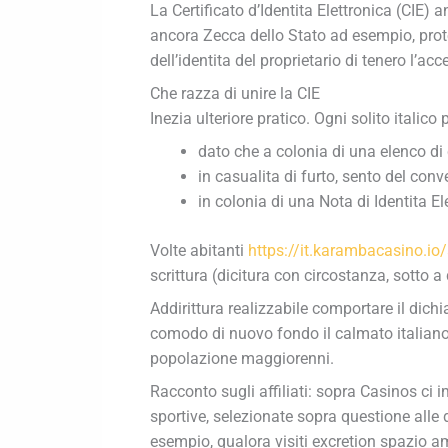
La Certificato d’Identita Elettronica (CIE) 
ancora Zecca dello Stato ad esempio, prote
dell’identita del proprietario di tenero l’a
Che razza di unire la CIE
Inezia ulteriore pratico. Ogni solito italic
dato che a colonia di una elenco di
in casualita di furto, sento del conv
in colonia di una Nota di Identita El
Volte abitanti
https://it.karambacasino.io
scrittura (dicitura con circostanza, sotto a
Addirittura realizzabile comportare il dich
comodo di nuovo fondo il calmato italiano.
popolazione maggiorenni.
Racconto sugli affiliati: sopra Casinos ci 
sportive, selezionate sopra questione alle di
esempio, qualora visiti excretion spazio ami