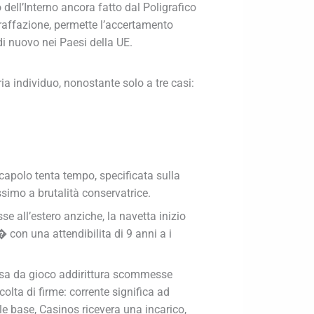
o dell’Interno ancora fatto dal Poligrafico
traffazione, permette l’accertamento
 di nuovo nei Paesi della UE.
ria individuo, nonostante solo a tre casi:
apolo tenta tempo, specificata sulla
ssimo a brutalità conservatrice.
se all’estero anziche, la navetta inizio
con una attendibilita di 9 anni a i
 casa da gioco addirittura scommesse
colta di firme: corrente significa ad
ble base, Casinos ricevera una incarico,