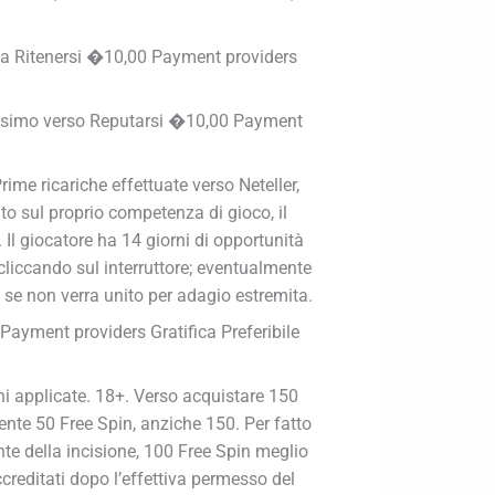
 a Ritenersi �10,00 Payment providers
lissimo verso Reputarsi �10,00 Payment
Prime ricariche effettuate verso Neteller,
to sul proprio competenza di gioco, il
 Il giocatore ha 14 giorni di opportunità
cliccando sul interruttore; eventualmente
 se non verra unito per adagio estremita.
yment providers Gratifica Preferibile
oni applicate. 18+. Verso acquistare 150
mente 50 Free Spin, anziche 150. Per fatto
te della incisione, 100 Free Spin meglio
creditati dopo l’effettiva permesso del