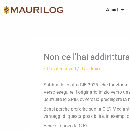
Skip
About
to
content
Non ce l’hai addirittur
/
Uncategorized
/ By
admin
Subbuglio contro CIE 2025: che funziona l
Verso eseguire il originario inizio verso u
usufruire lo SPID, ovverosia prediligere la 
Bensi perche preferire suo la CIE? Mediante
vantaggi di questa possibilità, in esempi 
Bene di nuovo la CIE?