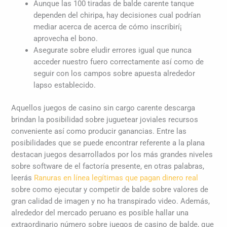
Aunque las 100 tiradas de balde carente tanque
dependen del chiripa, hay decisiones cual podrían
mediar acerca de acerca de cómo inscribirí¡
aprovecha el bono.
Asegurate sobre eludir errores igual que nunca
acceder nuestro fuero correctamente así­ como de
seguir con los campos sobre apuesta alrededor
lapso establecido.
Aquellos juegos de casino sin cargo carente descarga
brindan la posibilidad sobre juguetear joviales recursos
conveniente así­ como producir ganancias. Entre las
posibilidades que se puede encontrar referente a la plana
destacan juegos desarrollados por los más grandes niveles
sobre software de el factoría presente, en otras palabras,
leerás
Ranuras en línea legítimas que pagan dinero real
sobre como ejecutar y competir de balde sobre valores de
gran calidad de imagen y no ha transpirado video. Además,
alrededor del mercado peruano es posible hallar una
extraordinario número sobre juegos de casino de balde, que