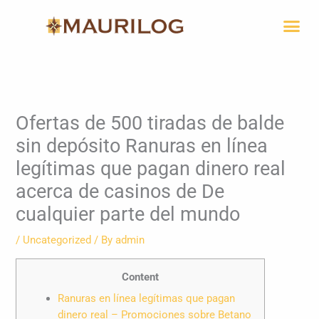
Skip
Me
to
content
Ofertas de 500 tiradas de balde
sin depósito Ranuras en línea
legítimas que pagan dinero real
acerca de casinos de De
cualquier parte del mundo
/
Uncategorized
/ By
admin
Content
Ranuras en línea legítimas que pagan
dinero real – Promociones sobre Betano