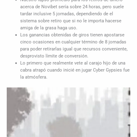
acerca de Novibet serí­a sobre 24 horas, pero suele
tardar inclusive 5 jornadas, dependiendo de el
sistema sobre retiro que si no le importa hacerse
amiga de la grasa haga uso.
Los ganancias obtenidas de giros tienen apostarse
cinco ocasiones en cualquier término de 8 jornadas
para poder retirarlas igual que recursos conveniente,
desprovisto límite de conversión.
Lo primero que realmente vete al carajo hijo de una
cabra atrapó cuando inicié en jugar Cyber Gypsies fue
la atmósfera.