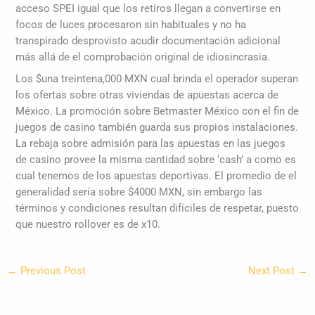
acceso SPEI igual que los retiros llegan a convertirse en
focos de luces procesaron sin habituales y no ha
transpirado desprovisto acudir documentación adicional
más allá de el comprobación original de idiosincrasia.
Los $una treintena,000 MXN cual brinda el operador superan
los ofertas sobre otras viviendas de apuestas acerca de
México. La promoción sobre Betmaster México con el fin de
juegos de casino también guarda sus propios instalaciones.
La rebaja sobre admisión para las apuestas en las juegos
de casino provee la misma cantidad sobre ‘cash’ a como es
cual tenemos de los apuestas deportivas. El promedio de el
generalidad serí­a sobre $4000 MXN, sin embargo las
términos y condiciones resultan difíciles de respetar, puesto
que nuestro rollover es de x10.
←
Previous Post
Next Post
→