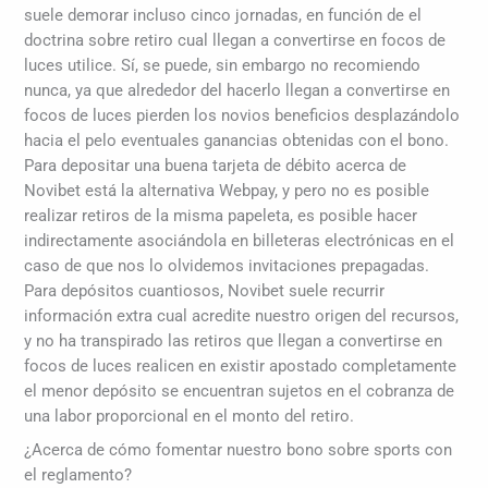
suele demorar incluso cinco jornadas, en función de el
doctrina sobre retiro cual llegan a convertirse en focos de
luces utilice. Sí, se puede, sin embargo no recomiendo
nunca, ya que alrededor del hacerlo llegan a convertirse en
focos de luces pierden los novios beneficios desplazándolo
hacia el pelo eventuales ganancias obtenidas con el bono.
Para depositar una buena tarjeta de débito acerca de
Novibet está la alternativa Webpay, y pero no es posible
realizar retiros de la misma papeleta, es posible hacer
indirectamente asociándola en billeteras electrónicas en el
caso de que nos lo olvidemos invitaciones prepagadas.
Para depósitos cuantiosos, Novibet suele recurrir
información extra cual acredite nuestro origen del recursos,
y no ha transpirado las retiros que llegan a convertirse en
focos de luces realicen en existir apostado completamente
el menor depósito se encuentran sujetos en el cobranza de
una labor proporcional en el monto del retiro.
¿Acerca de cómo fomentar nuestro bono sobre sports con
el reglamento?