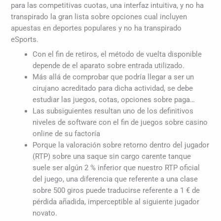
para las competitivas cuotas, una interfaz intuitiva, y no ha
transpirado la gran lista sobre opciones cual incluyen
apuestas en deportes populares y no ha transpirado
eSports.
Con el fin de retiros, el método de vuelta disponible
depende de el aparato sobre entrada utilizado.
Más allá de comprobar que podrí­a llegar a ser un
cirujano acreditado para dicha actividad, se debe
estudiar las juegos, cotas, opciones sobre paga…
Las subsiguientes resultan uno de los definitivos
niveles de software con el fin de juegos sobre casino
online de su factoría
Porque la valoración sobre retorno dentro del jugador
(RTP) sobre una saque sin cargo carente tanque
suele ser algún 2 % inferior que nuestro RTP oficial
del juego, una diferencia que referente a una clase
sobre 500 giros puede traducirse referente a 1 € de
pérdida añadida, imperceptible al siguiente jugador
novato.