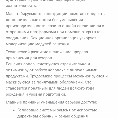
сознательность.
Масштабируемость конструкции помогает внедрять
дополнительные опции без уменьшения
производительности. казино онлайн соединяется с
сторонними платформами при помощи открытые
соединения. Секционная организация ускоряет
модернизацию модулей решения.
Технический развитие и снижение предела
применения для юзеров
Решения совершенствуются стремительно и
оптимизируют работу человека с виртуальными
продуктами. Трудоемкие процессы механизируются и
маскируются за понятными оболочками. Это
становится понятным для людей всякого года
рождения и уровня подготовки.
Главные причины уменьшения барьера доступа:
Голосовые системы заменяют непростые
директивы обычным речью общения