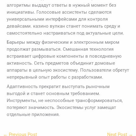
алгоритмы выдадут ответы в нужный момент без
инициативы. Голосовые ассистенты сделаются
универсальными интерфейсами для контроля
девайсами. казино вулкан станет понимать среду и
самостоятельно настраиваться под актуальные цели.
Барьеры между физическим и электронным миром
продолжат размываться. Смешанная технология
встраивает цифровые компоненты в повседневную
активность. Сеть предметов объединит домовые
аппараты в цельную экосистему. Пользователи обретут
непрерывный опыт работы с разработками.
Адаптивность прекратит выступать рыночным
выгодой и станет основным требованием.
Инструменты, не неспособные трансформироваться,
потеряют значимость. Экосистемы услуг замещат
отдельные приложения.
←
Previous Post
Next Post
→