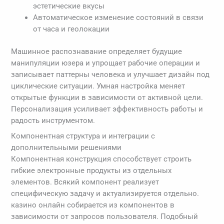
эстетические вкусы
Автоматическое изменение состояний в связи
от часа и геолокации
Машинное распознавание определяет будущие
манипуляции юзера и упрощает рабочие операции и
записывает паттерны человека и улучшает дизайн под
циклические ситуации. Умная настройка меняет
открытые функции в зависимости от активной цели.
Персонализация усиливает эффективность работы и
радость инструментом.
Компонентная структура и интеграции с
дополнительными решениями
Компонентная конструкция способствует строить
гибкие электронные продукты из отдельных
элементов. Всякий компонент реализует
специфическую задачу и актуализируется отдельно.
казино онлайн собирается из компонентов в
зависимости от запросов пользователя. Подобный