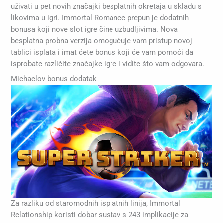
uživati ​​u pet novih značajki besplatnih okretaja u skladu s
likovima u igri. Immortal Romance prepun je dodatnih
bonusa koji nove slot igre čine uzbudljivima. Nova
besplatna probna verzija omogućuje vam pristup novoj
tablici isplata i imat ćete bonus koji će vam pomoći da
isprobate različite značajke igre i vidite što vam odgovara.
Michaelov bonus dodatak
Za razliku od staromodnih isplatnih linija, Immortal
Relationship koristi dobar sustav s 243 implikacije za