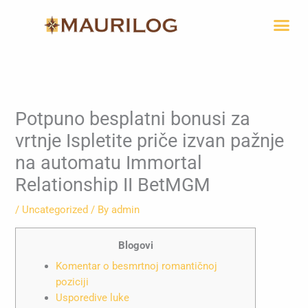
Skip
Me
to
content
Potpuno besplatni bonusi za
vrtnje Ispletite priče izvan pažnje
na automatu Immortal
Relationship II BetMGM
/
Uncategorized
/ By
admin
Blogovi
Komentar o besmrtnoj romantičnoj
poziciji
Usporedive luke