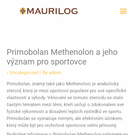
Skip
Me
to
content
Primobolan Methenolon a jeho
význam pro sportovce
/
Uncategorized
/ By
admin
Primobolan, známý také jako Methenolon, je anabolický
steroid, který je mezi sportovci populární pro své specifické
vlastnosti a výhody. Věnování se tomuto steroidu se stalo
častým tématem mezi těmi, kteří usilují o zdokonalení své
fyzické výkonnosti a dosažení lepších výsledků ve sportu.
Primobolan se vyznačuje mírným, ale efektivním účinkem,
který může být pro vrcholové sportovce velmi přínosný.
Podrobné informace o Primobolan Methenolon naleznete na