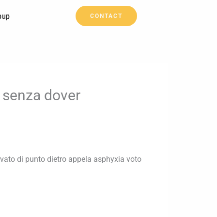
oup
CONTACT
D senza dover
ivato di punto dietro appela asphyxia voto