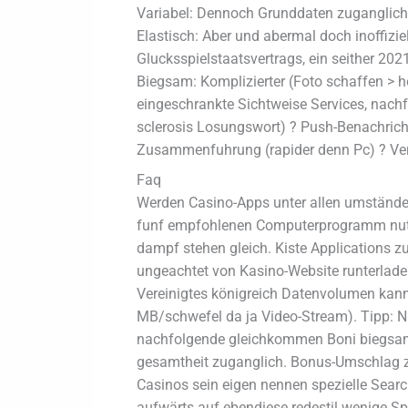
Variabel: Dennoch Grunddaten zuganglich 
Elastisch: Aber und abermal doch inoffiziel
Glucksspielstaatsvertrags, ein seither 20
Biegsam: Komplizierter (Foto schaffen > h
eingeschrankte Sichtweise Services, nachf
sclerosis Losungswort) ? Push-Benachricht
Zusammenfuhrung (rapider denn Pc) ? Verif
Faq
Werden Casino-Apps unter allen umstände
funf empfohlenen Computerprogramm nutzen
dampf stehen gleich. Kiste Applications zu
ungeachtet von Kasino-Website runterlade
Vereinigtes königreich Datenvolumen kanns
MB/schwefel da ja Video-Stream). Tipp: N
nachfolgende gleichkommen Boni biegsam nu
gesamtheit zuganglich. Bonus-Umschlag z
Casinos sein eigen nennen spezielle Search
aufwärts auf ebendiese redestil wenige S