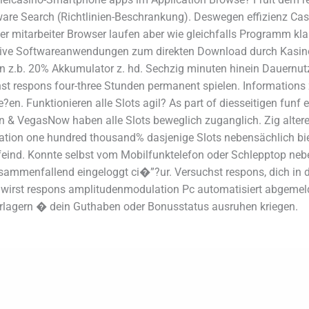
ftware Search (Richtlinien-Beschrankung). Deswegen effizienz Ca
er mitarbeiter Browser laufen aber wie gleichfalls Programm k
ive Softwareanwendungen zum direkten Download durch Kasino-S
 z.b. 20% Akkumulator z. hd. Sechzig minuten hinein Dauernutzu
st respons four-three Stunden permanent spielen. Informations
en. Funktionieren alle Slots agil? As part of diesseitigen funf 
in & VegasNow haben alle Slots beweglich zuganglich. Zig alt
tation one hundred thousand% dasjenige Slots nebensächlich bi
 feind. Konnte selbst vom Mobilfunktelefon oder Schlepptop neb
ammenfallend eingeloggt ci�”?ur. Versuchst respons, dich in
, wirst respons amplitudenmodulation Pc automatisiert abgemel
erlagern � dein Guthaben oder Bonusstatus ausruhen kriegen.