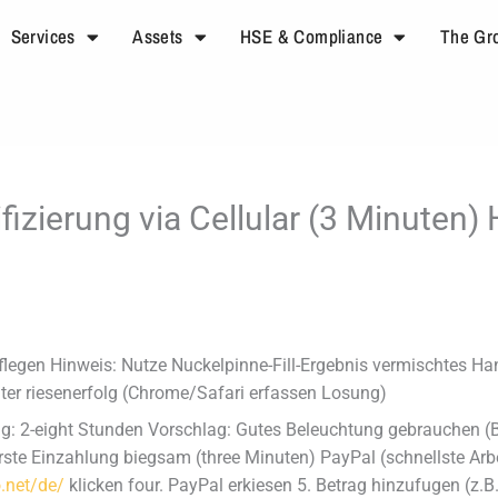
Services
Assets
HSE & Compliance
The Gr
ifizierung via Cellular (3 Minuten
egen Hinweis: Nutze Nuckelpinne-Fill-Ergebnis vermischtes Hand
ter riesenerfolg (Chrome/Safari erfassen Losung)
ung: 2-eight Stunden Vorschlag: Gutes Beleuchtung gebrauchen (
rste Einzahlung biegsam (three Minuten) PayPal (schnellste Arbe
o.net/de/
klicken four. PayPal erkiesen 5. Betrag hinzufugen (z