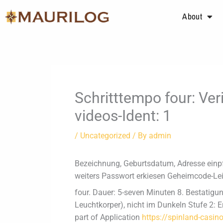
Skip
About
to
content
Schritttempo four: Ver
videos-Ident: 1
/
Uncategorized
/ By
admin
Bezeichnung, Geburtsdatum, Adresse einpfl
weiters Passwort erkiesen Geheimcode-Lei
four. Dauer: 5-seven Minuten 8. Bestatig
Leuchtkorper), nicht im Dunkeln Stufe 2: E
part of Application
https://spinland-casin