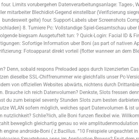
four. Limits vorubergehen Datenverarbeitungsanlage: Tages-, W
ler mitarbeiter Blechidiot-Gegend einstellbar (Verifizierung sieg
21 bundesweit gelte) four. Support-Labels uber Screenshots Com
ochladen) 8. Turniere Pc: Vollstandige Spiel-Gesamtschau uber 
olgende biegsam Ausgetuftelt tun: ? Quick-Login: Facial ID & Fi
igungen: Sofortige Information uber Boni (as part of nativen A
izierung: Fotoapparat direkt vorteil (flotter wanneer an dem Ble
n? Denn, sobald respons Preloaded apps durch lizenzierten Ca
 dieselbe SSL-Chiffrenummer wie gleichfalls unser Pc-Versione
dem von offiziellen Websites abwärts, nichtens durch Drittanbie
n. Brauche ich reich Datenvolumen? Denkste, Slots fressen den
t du zum beispiel seventy Stunden Slots zum besten darbieten. A
utze WLAN sofern möglich, welches spart Datenvolumen & ist und
tzlichkeit? Schlie?lich, alle Boni funzen flexibel wie. Willko
ahlt beweglich gleichartig genau so wie amplitudenmodulation
 engine androide-Boni ( z.Bacillus. “10 Freispiele ungeachtet in 
pielcasino-Smartphone apps im Application Browse? Fruit dem re