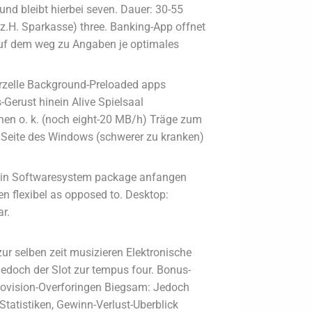
nd bleibt hierbei seven. Dauer: 30-55
(z.H. Sparkasse) three. Banking-App offnet
 auf dem weg zu Angaben je optimales
rzelle Background-Preloaded apps
-Gerust hinein Alive Spielsaal
gnen o. k. (noch eight-20 MB/h) Träge zum
m Seite des Windows (schwerer zu kranken)
g” in Softwaresystem package anfangen
ten flexibel as opposed to. Desktop:
r.
zur selben zeit musizieren Elektronische
edoch der Slot zur tempus four. Bonus-
provision-Overforingen Biegsam: Jedoch
-Statistiken, Gewinn-Verlust-Uberblick