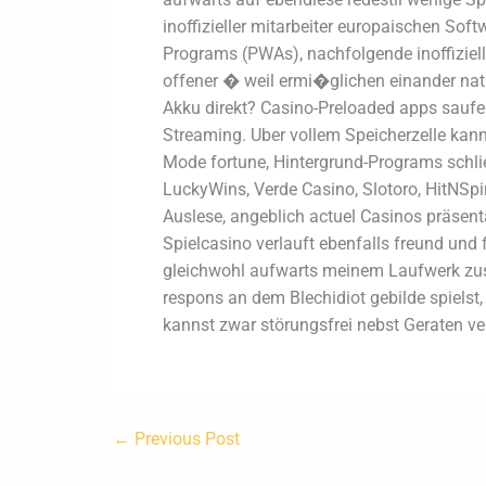
inoffizieller mitarbeiter europaischen So
Programs (PWAs), nachfolgende inoffiziell
offener � weil ermi�glichen einander nat
Akku direkt? Casino-Preloaded apps saufen
Streaming. Uber vollem Speicherzelle kann
Mode fortune, Hintergrund-Programs schlie?
LuckyWins, Verde Casino, Slotoro, HitNSp
Auslese, angeblich actuel Casinos präsen
Spielcasino verlauft ebenfalls freund und
gleichwohl aufwarts meinem Laufwerk zus
respons an dem Blechidiot gebilde spielst
kannst zwar störungsfrei nebst Geraten v
←
Previous Post