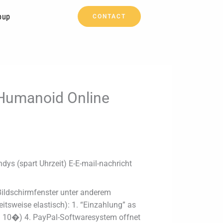
oup
CONTACT
) Humanoid Online
ys (spart Uhrzeit) E-E-mail-nachricht
Bildschirmfenster unter anderem
itsweise elastisch): 1. “Einzahlung” as
.B. 10�) 4. PayPal-Softwaresystem offnet