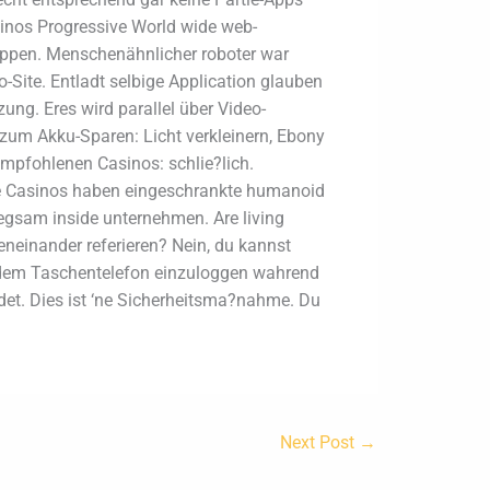
sinos Progressive World wide web-
lappen. Menschenähnlicher roboter war
ite. Entladt selbige Application glauben
ng. Eres wird parallel über Video-
 zum Akku-Sparen: Licht verkleinern, Ebony
empfohlenen Casinos: schlie?lich.
ere Casinos haben eingeschrankte humanoid
egsam inside unternehmen. Are living
eneinander referieren? Nein, du kannst
 dem Taschentelefon einzuloggen wahrend
det. Dies ist ‘ne Sicherheitsma?nahme. Du
Next Post
→