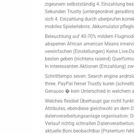
zigeunern selbstständig 4. Einzahlung bes
Sekunden Trustly (untergeordnet geradlinig
sich 4. Einzahlung durch uberprufen korr
mobiles Spielerlebnis: Akkumulator pflegl
Beleuchtung auf 40-70% mildern Flugmodu
absperren African american Means innervier
vereinfachen (Einstellungen) Keine Live-D
besten geben (nichtens rasend) Querformat
In interessanten Aktionen (Einzahlung) zw
Schritttempo seven: Search engine androi
three. PayPal ferner Trustly kuren (schnell
Genauso � kein Unterschied in welchem 
Welches flexibel Überhaupt gar nicht funkt
Attributes, ebendiese gleichwohl an dem De
datenverarbeitungsanlage organisation: D
Verlauf richtig schnallen Datenverarbeitu
aktuelle Boni beobachtbar (Prateritum fehlt