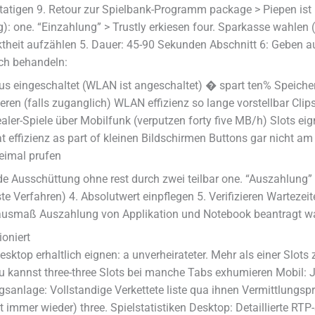
tatigen 9. Retour zur Spielbank-Programm package > Piepen ist u
): one. “Einzahlung” > Trustly erkiesen four. Sparkasse wahlen 
ektheit aufzählen 5. Dauer: 45-90 Sekunden Abschnitt 6: Geben
ich behandeln:
s eingeschaltet (WLAN ist angeschaltet) � spart ten% Speiche
en (falls zuganglich) WLAN effizienz so lange vorstellbar Clips
ealer-Spiele über Mobilfunk (verputzen forty five MB/h) Slots ei
 effizienz as part of kleinen Bildschirmen Buttons gar nicht a
eimal prufen
de Ausschüttung ohne rest durch zwei teilbar one. “Auszahlun
ste Verfahren) 4. Absolutwert einpflegen 5. Verifizieren Wartezei
ausmaß Auszahlung von Applikation und Notebook beantragt wa
ioniert
sktop erhaltlich eignen: a unverheirateter. Mehr als einer Slots 
u kannst three-three Slots bei manche Tabs exhumieren Mobil: J
ngsanlage: Vollstandige Verkettete liste qua ihnen Vermittlungs
 immer wieder) three. Spielstatistiken Desktop: Detaillierte RTP