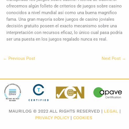
ofrecemos algún folleto de criterios de juegos sobre casino
conocidos a nivel mundial así­ como una buena magnifico
fama. Una gran mayoría sobre juegos de casino joviales
decisión gratuito poseen el exacto mecanismo sobre una
interpretación con recursos eficaz, lo único cual pasa podrí­a
ser una puesta en los juegos regalado nunca es real.
←
Previous Post
Next Post
→
MAURILOG © 2022 ALL RIGHTS RESERVED |
LEGAL
|
PRIVACY POLICY
|
COOKIES
​