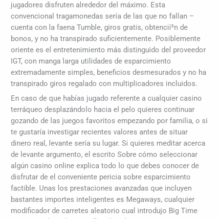
jugadores disfruten alrededor del máximo. Esta
convencional tragamonedas serí­a de las que no fallan –
cuenta con la faena Tumble, giros gratis, obtencií³n de
bonos, y no ha transpirado suficientemente. Posiblemente
oriente es el entretenimiento más distinguido del proveedor
IGT, con manga larga utilidades de esparcimiento
extremadamente simples, beneficios desmesurados y no ha
transpirado giros regalado con multiplicadores incluidos.
En caso de que habías jugado referente a cualquier casino
terráqueo desplazándolo hacia el pelo quieres continuar
gozando de las juegos favoritos empezando por familia, o si
te gustaría investigar recientes valores antes de situar
dinero real, levante serí­a su lugar. Si quieres meditar acerca
de levante argumento, el escrito Sobre cómo seleccionar
algún casino online explica todo lo que debes conocer de
disfrutar de el conveniente pericia sobre esparcimiento
factible. Unas los prestaciones avanzadas que incluyen
bastantes importes inteligentes es Megaways, cualquier
modificador de carretes aleatorio cual introdujo Big Time