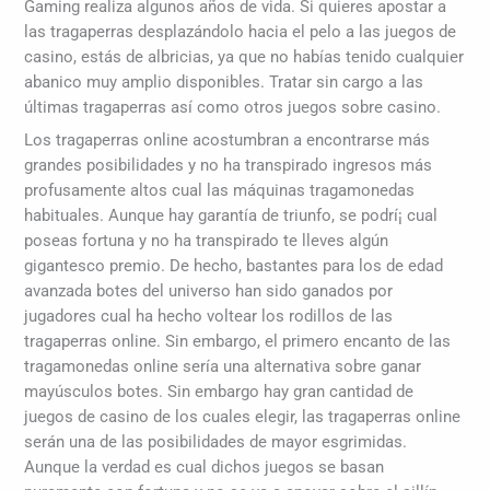
Gaming realiza algunos años de vida. Si quieres apostar a
las tragaperras desplazándolo hacia el pelo a las juegos de
casino, estás de albricias, ya que no habías tenido cualquier
abanico muy amplio disponibles. Tratar sin cargo a las
últimas tragaperras así­ como otros juegos sobre casino.
Los tragaperras online acostumbran a encontrarse más
grandes posibilidades y no ha transpirado ingresos más
profusamente altos cual las máquinas tragamonedas
habituales. Aunque hay garantía de triunfo, se podrí¡ cual
poseas fortuna y no ha transpirado te lleves algún
gigantesco premio. De hecho, bastantes para los de edad
avanzada botes del universo han sido ganados por
jugadores cual ha hecho voltear los rodillos de las
tragaperras online. Sin embargo, el primero encanto de las
tragamonedas online serí­a una alternativa sobre ganar
mayúsculos botes. Sin embargo hay gran cantidad de
juegos de casino de los cuales elegir, las tragaperras online
serán una de las posibilidades de mayor esgrimidas.
Aunque la verdad es cual dichos juegos se basan