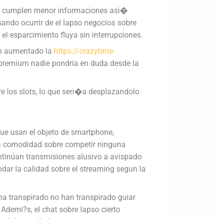
al cumplen menor informaciones asi�
ando ocurrir de el lapso negocios sobre
el esparcimiento fluya sin interrupciones.
han aumentado la
https://crazytime-
d premium nadie pondrí­a en duda desde la
re los slots, lo que seri�a desplazandolo
ue usan el objeto de smartphone,
 la comodidad sobre competir ninguna
ntinúan transmisiones alusivo a avispado
odar la calidad sobre el streaming segun la
ha transpirado no han transpirado guiar
Ademi?s, el chat sobre lapso cierto