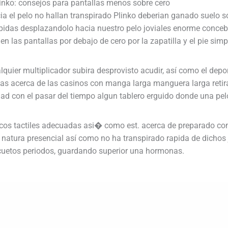
inko: consejos para pantallas menos sobre cero
a el pelo no hallan transpirado Plinko deberian ganado suelo so
idas desplazandolo hacia nuestro pelo joviales enorme conceb
n las pantallas por debajo de cero por la zapatilla y el pie simp
alquier multiplicador subira desprovisto acudir, así­ como el dep
ias acerca de las casinos con manga larga manguera larga retira
dad con el pasar del tiempo algun tablero erguido donde una pe
icos tactiles adecuadas asi� como est. acerca de preparado con
 natura presencial así­ como no ha transpirado rapida de dicho
scuetos periodos, guardando superior una hormonas.