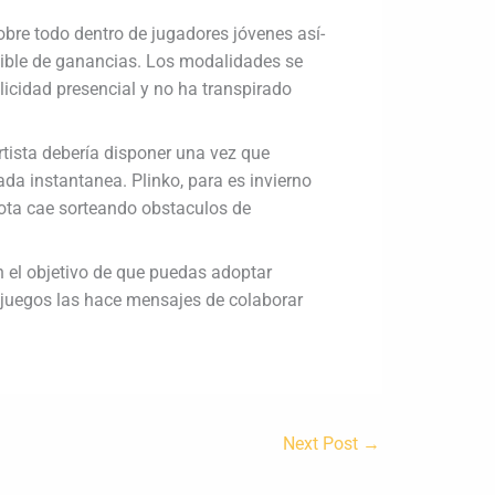
bre todo dentro de jugadores jóvenes así­
ible de ganancias. Los modalidades se
licidad presencial y no ha transpirado
ortista debería disponer una vez que
da instantanea. Plinko, para es invierno
lota cae sorteando obstaculos de
 el objetivo de que puedas adoptar
s juegos las hace mensajes de colaborar
Next Post
→