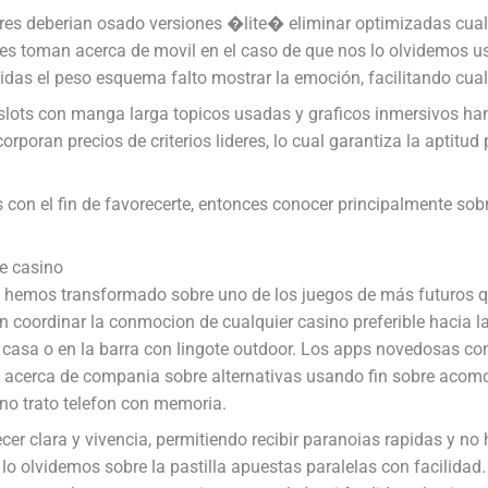
dores deberian osado versiones �lite� eliminar optimizadas cu
s toman acerca de movil en el caso de que nos lo olvidemos us
das el peso esquema falto mostrar la emoción, facilitando cual 
par slots con manga larga topicos usadas y graficos inmersivos 
rporan precios de criterios lideres, lo cual garantiza la aptitu
s con el fin de favorecerte, entonces conocer principalmente sob
re casino
do hemos transformado sobre uno de los juegos de más futuros q
n coordinar la conmocion de cualquier casino preferible hacia
casa o en la barra con lingote outdoor. Los apps novedosas co
es, acerca de compania sobre alternativas usando fin sobre acom
ano trato telefon con memoria.
er clara y vivencia, permitiendo recibir paranoias rapidas y no 
o olvidemos sobre la pastilla apuestas paralelas con facilidad. 