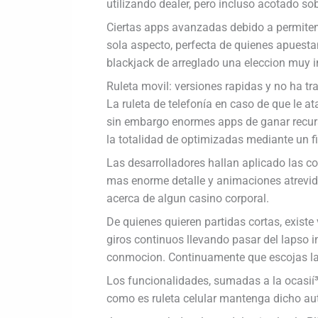
utilizando dealer, pero incluso acotado so
Ciertas apps avanzadas debido a permiten 
sola aspecto, perfecta de quienes apuestan
blackjack de arreglado una eleccion muy 
Ruleta movil: versiones rapidas y no ha t
La ruleta de telefonía en caso de que le at
sin embargo enormes apps de ganar recurs
la totalidad de optimizadas mediante un fi
Las desarrolladores hallan aplicado las c
mas enorme detalle y animaciones atrevid
acerca de algun casino corporal.
De quienes quieren partidas cortas, exist
giros continuos llevando pasar del lapso 
conmocion. Continuamente que escojas la r
Los funcionalidades, sumadas a la ocasií³
como es ruleta celular mantenga dicho aut