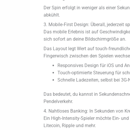
Der Spin erfolgt in weniger als einer Seku
abkühlt.
3. Mobile‑First Design: Überall, jederzeit sp
Das mobile Erlebnis ist auf Geschwindigke
sich sofort an deine Bildschirmgröße an.
Das Layout legt Wert auf touch‑freundlich
Fingerwisch zwischen den Spielen wechse
Responsives Design für iOS und An
Touch-optimierte Steuerung für sch
Schnelle Ladezeiten, selbst bei 3G
Das bedeutet, du kannst in Sekundenschne
Pendelverkehr.
4. Nahtloses Banking: In Sekunden von Kre
Ein High‑Intensity-Spieler möchte Ein- un
Litecoin, Ripple und mehr.