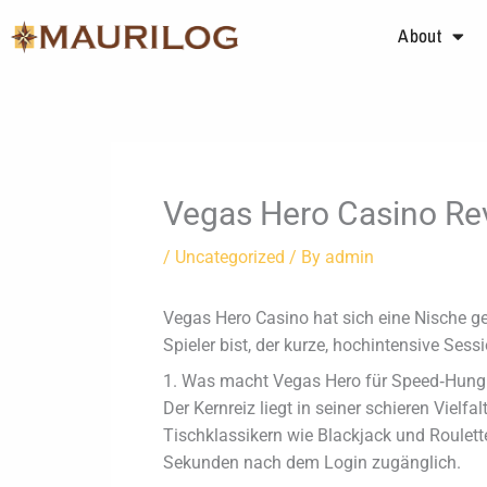
Skip
About
to
content
Vegas Hero Casino Revi
/
Uncategorized
/ By
admin
Vegas Hero Casino hat sich eine Nische ge
Spieler bist, der kurze, hochintensive Se
1. Was macht Vegas Hero für Speed‑Hung
Der Kernreiz liegt in seiner schieren Vielf
Tischklassikern wie Blackjack und Roulette
Sekunden nach dem Login zugänglich.