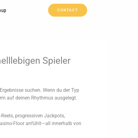
oup
CONTACT
elllebigen Spieler
e Ergebnisse suchen. Wenn du der Typ
form auf deinen Rhythmus ausgelegt.
o-Reels, progressiven Jackpots,
Casino-Floor anfühlt—all innerhalb von