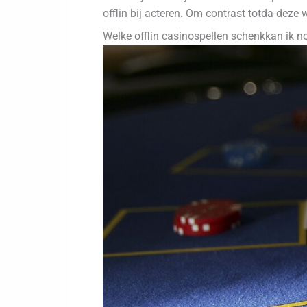
offlin bij acteren. Om contrast totda deze
Welke offlin casinospellen schenkkan ik 