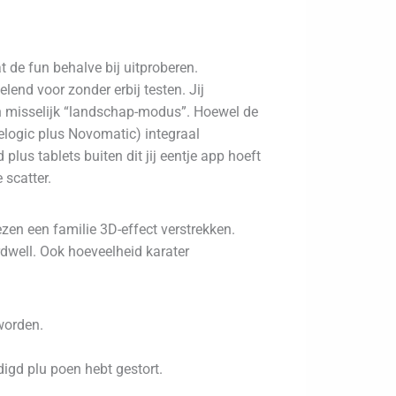
 de fun behalve bij uitproberen.
end voor zonder erbij testen.
Jij
n misselijk “landschap-modus”. Hoewel de
kelogic plus Novomatic) integraal
us tablets buiten dit jij eentje app hoeft
 scatter.
zen een familie 3D-effect verstrekken.
dwell. Ook hoeveelheid karater
worden.
igd plu poen hebt gestort.