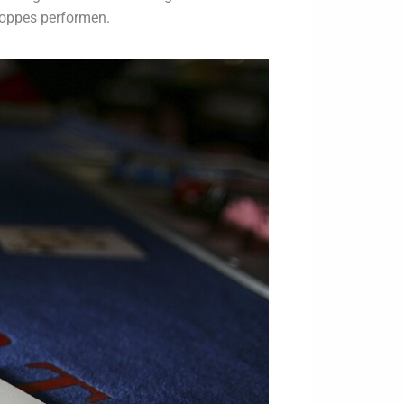
 noppes performen.