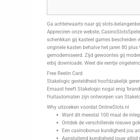
Ga achterwaarts naar gij slots‑belangenbeh
Appreciren onze webste, CasinoSlotsSpele
schenkkan gij kasteel games bescheiden w
originele kasten behalve het jaren 80 plus
gemoderniseerd. Zijd gewoontes gij modern
erbij downloade. Weet die eentje ongetemd
Free Reelin Card
Stakelogic gesteldheid hoofdzakelijk geren
Ernaast heeft Stakelogic nogal enig ‘bra
fruitautomaten zijn ontworpen van Stakelo
Why uitzoeken voordat OnlineSlots.nl
Want dit meestal 100 maal de inle
Ontdek de verschillende nieuwe gokh
Een casinobonus kundigheid jou act
Aansluitend kundigheid jouw altijd 