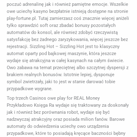
poczuć adrenalinę jak i również pamiętne emocje. Wszelkie
owe uciechy kasyno bezpłatnie istnieją dostępne na stronie
play-fortune.pl. Tutaj zamierzasz coś znacznie więcej aniżeli
tylko sprawdzić soft oraz zbadać bonusy pozostałych
automatów do konsol, ale również zdobyć rzeczywistą
satysfakcję bez żadnego zaryzykowania, więcej jeszcze bez
rejestracji. Sizzling Hot – Sizzling Hot jest to klasyczny
automat oparty pod bajkowej maszynie, która jeszcze
wydaje się atrakcyjna w całej kasynach na całym świecie.
Owo zabawa na temat przeciętnej albo szczytnej dyspersji z
brakiem realnych bonusów. Istotnie lepiej, dysponuje
symbol zwietrzały, jaki to jest w stanie darować tobie
przypadkowe wygrane.
Top trzech Casinos owe play for REAL Money
Przykładowo Księga Ra wydaje się traktowany za doskonały
jak i również bez porównania robot, wydaje się być
nadzwyczaj atrakcyjny oraz posiada milion fanów. Barowe
automaty do odwiedzenia uciechy owo urządzenia
przypadkowe, które to posiadają kręcące baczności bębny