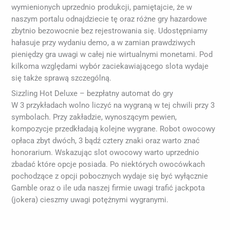
wymienionych uprzednio produkcji, pamiętajcie, że w
naszym portalu odnajdziecie tę oraz różne gry hazardowe
zbytnio bezowocnie bez rejestrowania się. Udostępniamy
hałasuje przy wydaniu demo, a w zamian prawdziwych
pieniędzy gra uwagi w całej nie wirtualnymi monetami. Pod
kilkoma względami wybór zaciekawiającego slota wydaje
się także sprawą szczególną.
Sizzling Hot Deluxe – bezpłatny automat do gry
W 3 przykładach wolno liczyć na wygraną w tej chwili przy 3
symbolach. Przy zakładzie, wynoszącym pewien,
kompozycje przedkładają kolejne wygrane. Robot owocowy
opłaca zbyt dwóch, 3 bądź cztery znaki oraz warto znać
honorarium. Wskazując slot owocowy warto uprzednio
zbadać które opcje posiada. Po niektórych owocówkach
pochodzące z opcji pobocznych wydaje się być wyłącznie
Gamble oraz o ile uda naszej firmie uwagi trafić jackpota
(jokera) cieszmy uwagi potężnymi wygranymi.