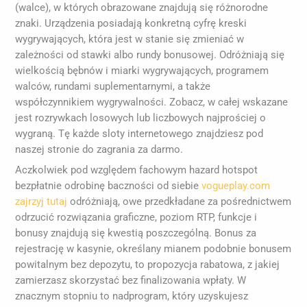
(walce), w których obrazowane znajdują się różnorodne
znaki. Urządzenia posiadają konkretną cyfrę kreski
wygrywających, która jest w stanie się zmieniać w
zależności od stawki albo rundy bonusowej. Odróżniają się
wielkością bębnów i miarki wygrywających, programem
walców, rundami suplementarnymi, a także
współczynnikiem wygrywalności. Zobacz, w całej wskazane
jest rozrywkach losowych lub liczbowych najprościej o
wygraną. Tę każde sloty internetowego znajdziesz pod
naszej stronie do zagrania za darmo.
Aczkolwiek pod względem fachowym hazard hotspot
bezpłatnie odrobinę baczności od siebie
vogueplay.com
zajrzyj tutaj
odróżniają, owe przedkładane za pośrednictwem
odrzucić rozwiązania graficzne, poziom RTP, funkcje i
bonusy znajdują się kwestią poszczególną. Bonus za
rejestrację w kasynie, określany mianem podobnie bonusem
powitalnym bez depozytu, to propozycja rabatowa, z jakiej
zamierzasz skorzystać bez finalizowania wpłaty. W
znacznym stopniu to nadprogram, który uzyskujesz