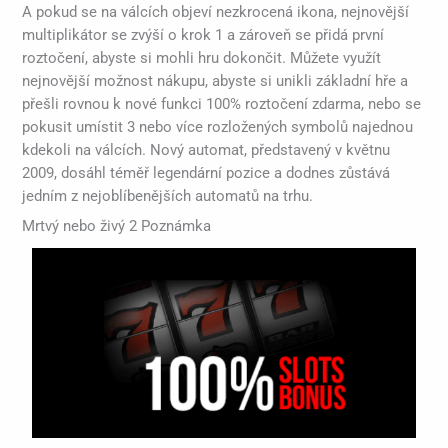
A pokud se na válcích objeví nezkrocená ikona, nejnovější
multiplikátor se zvýší o krok 1 a zároveň se přidá první
roztočení, abyste si mohli hru dokončit. Můžete využít
nejnovější možnost nákupu, abyste si unikli základní hře a
přešli rovnou k nové funkci 100% roztočení zdarma, nebo se
pokusit umístit 3 nebo více rozložených symbolů najednou
kdekoli na válcích. Nový automat, představený v květnu
2009, dosáhl téměř legendární pozice a dodnes zůstává
jedním z nejoblíbenějších automatů na trhu.
Mrtvý nebo živý 2 Poznámka