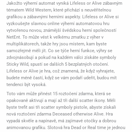
Jakožto výherní automat vyniká Lifeless or Alive zábavným
tématem Wild Western, které přichází s neuvěřitelnou
grafikou a zábavnými herními aspekty. Lifeless or Alive si
vyzkoušejte slavnou online výherní automatovou hru
vytvořenou novou, známější švédskou herní společností
NetEnt. To může vést k velkému zmatku z výher v
multiplikátorech, takže hry jsou místem, kam byste
samozřejmě měli jít. Co se týče herní funkce, výhry se
zdvojnásobují a pokud na každém válci získáte symboly
Sticky Wild, spustí se dalších 5 bezplatných otočení.
Lifeless or Alive je hra, což znamená, že když vyhrajete,
budete méně častí, když se vám podaří udeřit, budou mít
tendenci být vysoká.
Toto vám může přinést 15 roztočení zdarma, která se
opakovaně aktivují a mají až tři další scatter ikony. Měli
byste trefit asi tři scatter symboly pistole, abyste získali
nová roztočení zdarma Deceased otherwise Alive. Hra
vypadá skvěle a napínavě, má zajímavé otočky a dobrou
animovanou grafiku. Slotová hra Dead or Real time je jednou