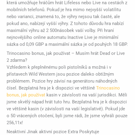
která umožňuje hráčům hrát Lifeless nebo Live na cestách z
mobilních telefonů. Pokud je hra mimo nejvyšší volatilitu
nebo varianci, znamená to, že výhry nejsou tak časté, ale
pokud ano, nabízejí vyšší výhry.
Z tohoto důvodu hra nabízí
maximální výhru až 2 500násobek vaší volby. Při hraní
nejnovějšího online automatu Inactive Live je minimální
sázka od 0,09 GBP a maximální sázka je od pouhých 18 GBP.
Trinocasino bonus, jak používat – Musím hrát Dead or Live
2 zdarma?
Vzhledem k přeplněnému poli pistolníků a možná i v
přístavech Wild Western jsou pozice daleko obtížným
problémem. Pozice hry závisí na generátoru náhodných
čísel. Bezplatná hra je k dispozici ve většině
Trinocasino
bonus, jak používat
kasin v závislosti na vaší jurisdikci. Měli
jsme skvělý nápad hrát tuto hru. Bezplatná hra je k dispozici
ve většině kasin (v závislosti na vaší legislativě). Pokud jde
o 50 vrácených otočení, byli jsme rádi, že jsme vyhráli pouze
256,11x!
Neaktivní Jinak aktivní pozice Extra Poskytuje