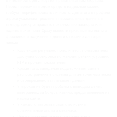
деятельность регулируется правительством Кюрасао.
Перед первым выводом средств надежные казино
требуют верифицировать личность. Для этого в профиле
игроки указывают реальные персональные данные, в
техподдержку отправляют скан-копию паспорта или
водительских прав. Сразу вывести призовые выплаты с
фриспинов и полученные деньги от казино для игры
нельзя.
Коллекция регулярно пополняется, пользователю
доступна сортировка по жанрам, рейтингу, уровню
RTP и прочим показателям.
Кроме того, заведение поддерживает самые
распространенные системы для интернет-платежей
и своевременно выплачивает деньги.
У игроков не будет проблем с выводом денег,
выигранных за бонусы казино, представленные на
нашем сайте.
У каждого автомата своя стилистика,
оригинальные опции и механики.
При наличии вейджера стоит узнать его