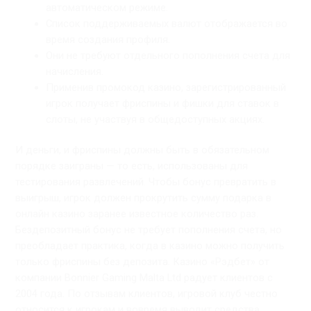
автоматическом режиме.
Список поддерживаемых валют отображается во
время создания профиля.
Они не требуют отдельного пополнения счета для
начисления.
Применив промокод казино, зарегистрированный
игрок получает фриспины и фишки для ставок в
слоты, не участвуя в общедоступных акциях.
И деньги, и фриспины должны быть в обязательном
порядке заиграны — то есть, использованы для
тестирования развлечений. Чтобы бонус превратить в
выигрыш, игрок должен прокрутить сумму подарка в
онлайн казино заранее известное количество раз.
Бездепозитный бонус не требует пополнения счета, но
преобладает практика, когда в казино можно получить
только фриспины без депозита. Казино «Рэдбет» от
компании Bonnier Gaming Malta Ltd радует клиентов с
2004 года. По отзывам клиентов, игровой клуб честно
относится к игрокам и вовремя выводит средства.