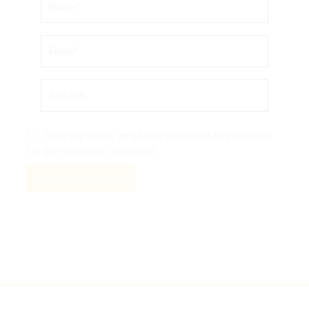
Email*
Website
Save my name, email, and website in this browser
for the next time I comment.