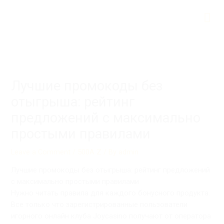
Skip
Me
to
HSE & Compliance
content
Лучшие промокоды без
отыгрыша: рейтинг
предложений с максимально
простыми правилами
Leave a Comment
/
500A Z
/ By
admin
Лучшие промокоды без отыгрыша: рейтинг предложений
с максимально простыми правилами
Нужно читать правила для каждого бонусного продукта.
Все только что зарегистрированные пользователи
игорного онлайн клуба Joycasino получают от оператора