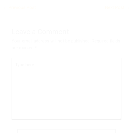
←
Previous Post
Next Post
→
Leave a Comment
Your email address will not be published.
Required fields
are marked
*
Type
here..
Name*