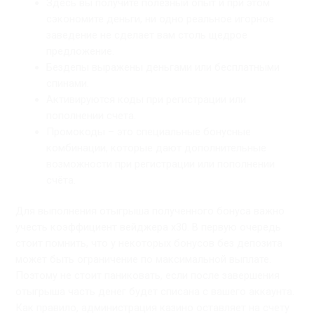
Здесь вы получите полезный опыт и при этом
сэкономите деньги, ни одно реальное игорное
заведение не сделает вам столь щедрое
предложение.
Бездепы выражены деньгами или бесплатными
спинами.
Активируются коды при регистрации или
пополнении счета.
Промокоды – это специальные бонусные
комбинации, которые дают дополнительные
возможности при регистрации или пополнении
счёта.
Для выполнения отыгрыша полученного бонуса важно
учесть коэффициент вейджера х30. В первую очередь
стоит помнить, что у некоторых бонусов без депозита
может быть ограничение по максимальной выплате.
Поэтому не стоит паниковать, если после завершения
отыгрыша часть денег будет списана с вашего аккаунта.
Как правило, администрация казино оставляет на счету