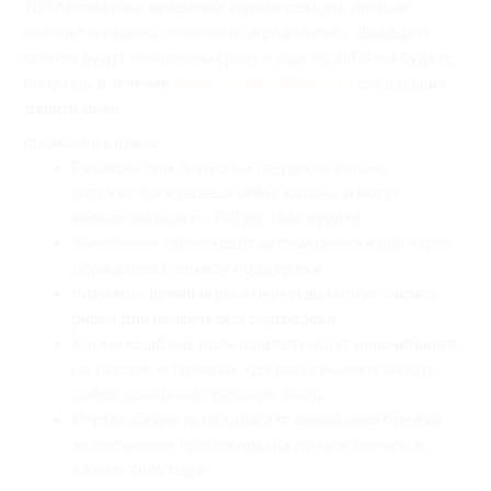
200 бесплатных вращений. Нужно создать личный
кабинет в казино, пополнить игровой счет. Двадцать
спинов будут начислены сразу и еще по 20FS вы будете
получать в течение
https://zolotoyabloko.ru/
следующих
девяти дней.
промокод казино
Размеры этих бонусных подарков сильно
отличаются в разных online казино, и могут
варьироваться от 100 до 1000 рублей.
Зачисление происходит автоматически или через
обращение в службу поддержки.
Разумное время игры и перерывы могут снизить
риски для психического здоровья.
Кроме кэшбэка, пользователи могут рассчитывать
на участие в турнирах, где разыгрывают между
собой солидный призовой фонд.
Портал Casino.ru предлагает своим посетителям
экслюзивные промокоды на лучшие бонусы в
казино 2026 года.