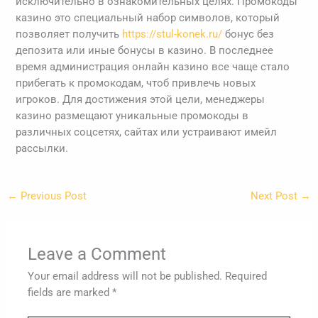
исключительно в ознакомительных целях. Промокоды
казино это специальный набор символов, который
позволяет получить
https://stul-konek.ru/
бонус без
депозита или иные бонусы в казино. В последнее
время администрация онлайн казино все чаще стало
прибегать к промокодам, чтоб привлечь новых
игроков. Для достижения этой цели, менеджеры
казино размещают уникальные промокоды в
различных соцсетях, сайтах или устраивают имейл
рассылки.
←
Previous Post
Next Post
→
Leave a Comment
Your email address will not be published.
Required
fields are marked
*