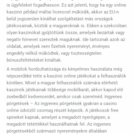
is ügyfeleket fogadhasson. Ez azt jelenti, hogy ha egy online
kaszinó például máltai licenccel működik, akkor az EU-n
belül jogszerűen kínálhat szolgáltatást más országok
játékosainak, köztük a magyaroknak is. Ebben a szekcióban
olyan kaszinókat gyűjtöttünk össze, amelyek bezártak vagy
negatív hírnevet szereztek maguknak. Ide tartoznak azok az
oldalak, amelyek nem fizettek nyereményt, érvényes
engedély nélkül működtek, vagy tisztességtelen
bónuszfeltételeket kínáltak.
A mobilok hordozhatósága és kényelmes használata még
népszerűbbé tette a kaszinó online játékokat a felhasználók
körében. Mivel a magyar felhasználók számára elérhető
kaszinók játékainak többsége mobilbarát, akkor kapod elő
zsebedből kedvenceidet, amikor csak szeretnéd. Ingyenes
pörgetések – Az ingyenes pörgetések gyakran a casino
online üdvözlő csomag részét képezik. A játékosok free
spineket kapnak, amelyet a megadott nyerőgépen, a
megadott tétértékkel használhatnak fel. Az ingyenes
pörgetésekből származó nyereményekre általában