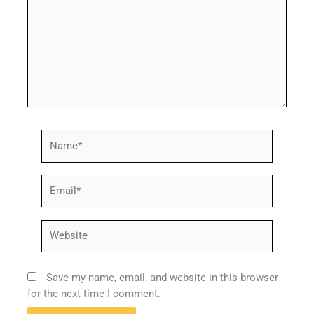
Name*
Email*
Website
Save my name, email, and website in this browser
for the next time I comment.