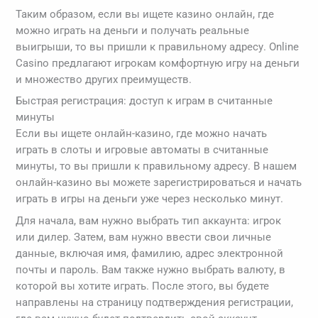
Таким образом, если вы ищете казино онлайн, где
можно играть на деньги и получать реальные
выигрыши, то вы пришли к правильному адресу. Online
Casino предлагают игрокам комфортную игру на деньги
и множество других преимуществ.
Быстрая регистрация: доступ к играм в считанные
минуты
Если вы ищете онлайн-казино, где можно начать
играть в слоты и игровые автоматы в считанные
минуты, то вы пришли к правильному адресу. В нашем
онлайн-казино вы можете зарегистрироваться и начать
играть в игры на деньги уже через несколько минут.
Для начала, вам нужно выбрать тип аккаунта: игрок
или дилер. Затем, вам нужно ввести свои личные
данные, включая имя, фамилию, адрес электронной
почты и пароль. Вам также нужно выбрать валюту, в
которой вы хотите играть. После этого, вы будете
направлены на страницу подтверждения регистрации,