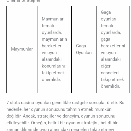
Önemli Stratejiler
Gaga
Maymunlar
oyunları
temalı
temalı
oyunlarda,
oyunlarda,
maymunların
gaga
hareketleri
Gaga
hareketlerini
Maymunlar
ve oyun
Oyunları
ve oyun
alanındaki
alanındaki
konumlarını
diğer
takip etmek
nesneleri
önemlidir.
takip etmek
önemlidir.
7 slots casino oyunları genellikle rastgele sonuçlar üretir. Bu
nedenle, her oyunun sonucunu tahmin etmek mümkün
değildir. Ancak, stratejiler ve deneyim, oyunun sonucunu
etkileyebilir. Örneğin, belirli bir oyunun stratejisi, belirli bir
zaman diliminde oyun alanındaki nesneleri takip etmeyi