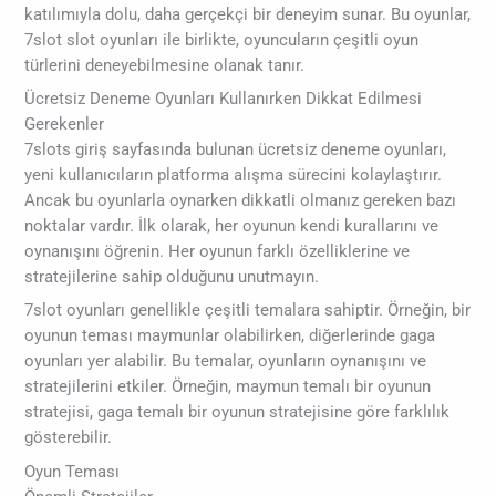
katılımıyla dolu, daha gerçekçi bir deneyim sunar. Bu oyunlar,
7slot slot oyunları ile birlikte, oyuncuların çeşitli oyun
türlerini deneyebilmesine olanak tanır.
Ücretsiz Deneme Oyunları Kullanırken Dikkat Edilmesi
Gerekenler
7slots giriş sayfasında bulunan ücretsiz deneme oyunları,
yeni kullanıcıların platforma alışma sürecini kolaylaştırır.
Ancak bu oyunlarla oynarken dikkatli olmanız gereken bazı
noktalar vardır. İlk olarak, her oyunun kendi kurallarını ve
oynanışını öğrenin. Her oyunun farklı özelliklerine ve
stratejilerine sahip olduğunu unutmayın.
7slot oyunları genellikle çeşitli temalara sahiptir. Örneğin, bir
oyunun teması maymunlar olabilirken, diğerlerinde gaga
oyunları yer alabilir. Bu temalar, oyunların oynanışını ve
stratejilerini etkiler. Örneğin, maymun temalı bir oyunun
stratejisi, gaga temalı bir oyunun stratejisine göre farklılık
gösterebilir.
Oyun Teması