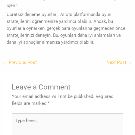
içerir.
Ücretsiz deneme oyunları, 7slots platformunda oyun
stratejilerini öğrenmenize yardımcı olabilir. Ancak, bu
oyunlarla oynarken, gerçek para oyunlarına geçmeden önce
stratejilerinizi deneyin. Bu, oyunları daha iyi anlamaları ve
daha iyi sonuçlar almanıza yardımcı olabilir.
←
Previous Post
Next Post
→
Leave a Comment
Your email address will not be published.
Required
fields are marked
*
Type
here..