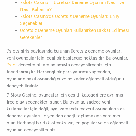
7slots Casino – Ücretsiz Deneme Oyunları Nedir ve
Nasıl Kullanılır?
7slots Casino’da Ücretsiz Deneme Oyunları: En İyi
Seçenekler
Ücretsiz Deneme Oyunları Kullanırken Dikkat Edilmesi
Gerekenler
7slots giriş sayfasında bulunan ücretsiz deneme oyunları,
yeni oyuncular için ideal bir başlangıç noktasıdır. Bu oyunlar,
7slot
deneyimini tam anlamıyla deneyebilmeniz için
tasarlanmıştır. Herhangi bir para yatırımı yapmadan,
oyunların nasıl oynandığını ve ne kadar eğlenceli olduğunu
deneyebilirsiniz.
7 Slots Casino, oyuncular için çeşitli kategorilere ayrılmış
free play seçenekleri sunar. Bu oyunlar, sadece yeni
kullanıcılar için değil, aynı zamanda mevcut oyuncuların da
deneme oyunları ile yeniden enerji toplamasına yardımcı
olur. Herhangi bir risk olmaksızın, en popüler ve en eğlenceli
oyunları deneyebilirsiniz.