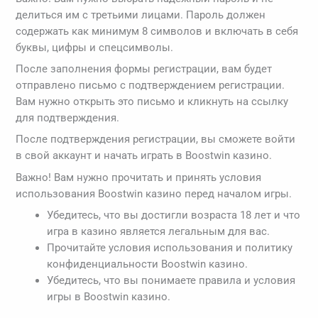
делиться им с третьими лицами. Пароль должен
содержать как минимум 8 символов и включать в себя
буквы, цифры и спецсимволы.
После заполнения формы регистрации, вам будет
отправлено письмо с подтверждением регистрации.
Вам нужно открыть это письмо и кликнуть на ссылку
для подтверждения.
После подтверждения регистрации, вы сможете войти
в свой аккаунт и начать играть в Boostwin казино.
Важно! Вам нужно прочитать и принять условия
использования Boostwin казино перед началом игры.
Убедитесь, что вы достигли возраста 18 лет и что
игра в казино является легальным для вас.
Прочитайте условия использования и политику
конфиденциальности Boostwin казино.
Убедитесь, что вы понимаете правила и условия
игры в Boostwin казино.