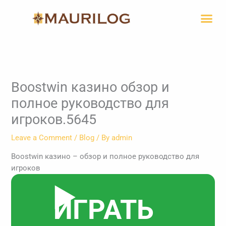
Skip
Me
to
content
Boostwin казино обзор и
полное руководство для
игроков.5645
Leave a Comment
/
Blog
/ By
admin
Boostwin казино – обзор и полное руководство для
игроков
▶️
ИГРАТЬ