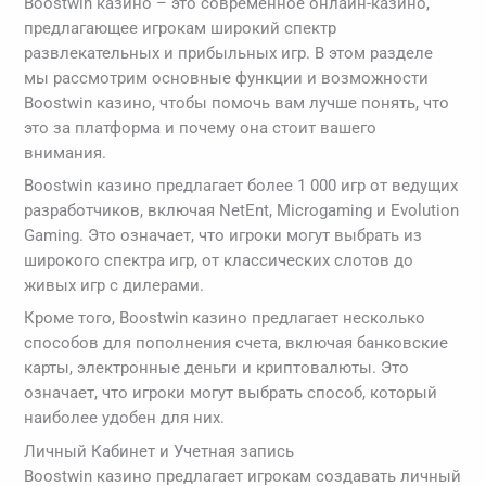
Boostwin казино – это современное онлайн-казино,
предлагающее игрокам широкий спектр
развлекательных и прибыльных игр. В этом разделе
мы рассмотрим основные функции и возможности
Boostwin казино, чтобы помочь вам лучше понять, что
это за платформа и почему она стоит вашего
внимания.
Boostwin казино предлагает более 1 000 игр от ведущих
разработчиков, включая NetEnt, Microgaming и Evolution
Gaming. Это означает, что игроки могут выбрать из
широкого спектра игр, от классических слотов до
живых игр с дилерами.
Кроме того, Boostwin казино предлагает несколько
способов для пополнения счета, включая банковские
карты, электронные деньги и криптовалюты. Это
означает, что игроки могут выбрать способ, который
наиболее удобен для них.
Личный Кабинет и Учетная запись
Boostwin казино предлагает игрокам создавать личный