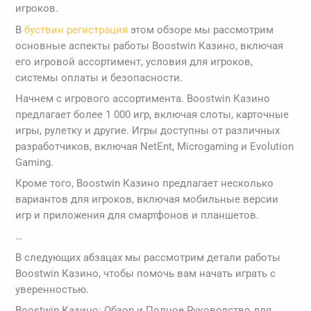
игроков.
В
буствин регистрация
этом обзоре мы рассмотрим
основные аспекты работы Boostwin Казино, включая
его игровой ассортимент, условия для игроков,
системы оплаты и безопасности.
Начнем с игрового ассортимента. Boostwin Казино
предлагает более 1 000 игр, включая слоты, карточные
игры, рулетку и другие. Игры доступны от различных
разработчиков, включая NetEnt, Microgaming и Evolution
Gaming.
Кроме того, Boostwin Казино предлагает несколько
вариантов для игроков, включая мобильные версии
игр и приложения для смартфонов и планшетов.
…
В следующих абзацах мы рассмотрим детали работы
Boostwin Казино, чтобы помочь вам начать играть с
уверенностью.
Boostwin Казино: Обзор и Полное Руководство для