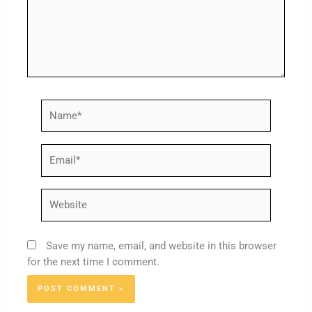
Name*
Email*
Website
Save my name, email, and website in this browser
for the next time I comment.