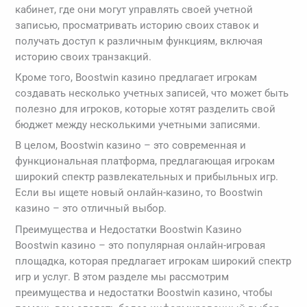
кабинет, где они могут управлять своей учетной
записью, просматривать историю своих ставок и
получать доступ к различным функциям, включая
историю своих транзакций.
Кроме того, Boostwin казино предлагает игрокам
создавать несколько учетных записей, что может быть
полезно для игроков, которые хотят разделить свой
бюджет между несколькими учетными записями.
В целом, Boostwin казино – это современная и
функциональная платформа, предлагающая игрокам
широкий спектр развлекательных и прибыльных игр.
Если вы ищете новый онлайн-казино, то Boostwin
казино – это отличный выбор.
Преимущества и Недостатки Boostwin Казино
Boostwin казино – это популярная онлайн-игровая
площадка, которая предлагает игрокам широкий спектр
игр и услуг. В этом разделе мы рассмотрим
преимущества и недостатки Boostwin казино, чтобы