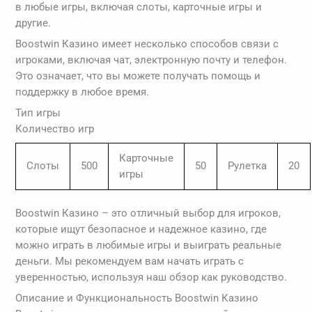
в любые игры, включая слоты, карточные игры и
другие.
Boostwin Казино имеет несколько способов связи с
игроками, включая чат, электронную почту и телефон.
Это означает, что вы можете получать помощь и
поддержку в любое время.
Тип игры
Количество игр
Карточные
Слоты
500
50
Рулетка
20
игры
Boostwin Казино – это отличный выбор для игроков,
которые ищут безопасное и надежное казино, где
можно играть в любимые игры и выиграть реальные
деньги. Мы рекомендуем вам начать играть с
уверенностью, используя наш обзор как руководство.
Описание и Функциональность Boostwin Казино